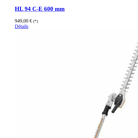
HL 94 C-E 600 mm
949,00
€
(*)
Détails