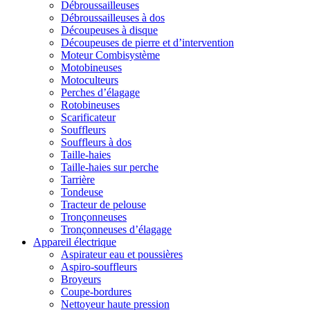
Débroussailleuses
Débroussailleuses à dos
Découpeuses à disque
Découpeuses de pierre et d’intervention
Moteur Combisystème
Motobineuses
Motoculteurs
Perches d’élagage
Rotobineuses
Scarificateur
Souffleurs
Souffleurs à dos
Taille-haies
Taille-haies sur perche
Tarrière
Tondeuse
Tracteur de pelouse
Tronçonneuses
Tronçonneuses d’élagage
Appareil électrique
Aspirateur eau et poussières
Aspiro-souffleurs
Broyeurs
Coupe-bordures
Nettoyeur haute pression