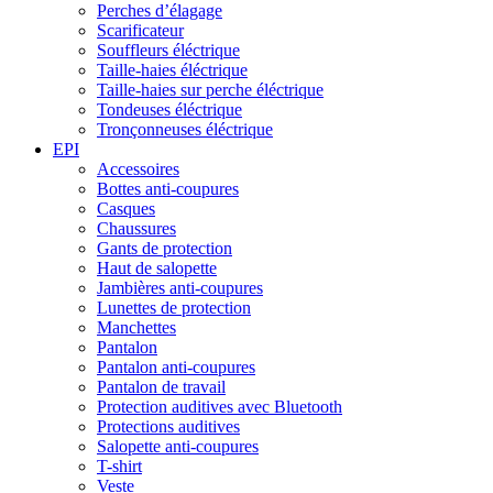
Perches d’élagage
Scarificateur
Souffleurs éléctrique
Taille-haies éléctrique
Taille-haies sur perche éléctrique
Tondeuses éléctrique
Tronçonneuses éléctrique
EPI
Accessoires
Bottes anti-coupures
Casques
Chaussures
Gants de protection
Haut de salopette
Jambières anti-coupures
Lunettes de protection
Manchettes
Pantalon
Pantalon anti-coupures
Pantalon de travail
Protection auditives avec Bluetooth
Protections auditives
Salopette anti-coupures
T-shirt
Veste