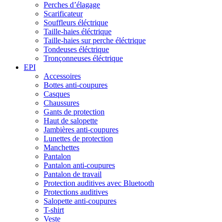
Perches d’élagage
Scarificateur
Souffleurs éléctrique
Taille-haies éléctrique
Taille-haies sur perche éléctrique
Tondeuses éléctrique
Tronçonneuses éléctrique
EPI
Accessoires
Bottes anti-coupures
Casques
Chaussures
Gants de protection
Haut de salopette
Jambières anti-coupures
Lunettes de protection
Manchettes
Pantalon
Pantalon anti-coupures
Pantalon de travail
Protection auditives avec Bluetooth
Protections auditives
Salopette anti-coupures
T-shirt
Veste