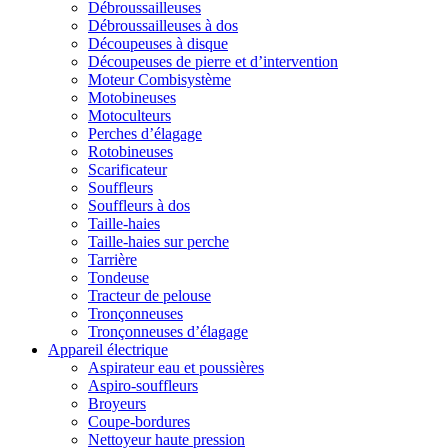
Débroussailleuses
Débroussailleuses à dos
Découpeuses à disque
Découpeuses de pierre et d’intervention
Moteur Combisystème
Motobineuses
Motoculteurs
Perches d’élagage
Rotobineuses
Scarificateur
Souffleurs
Souffleurs à dos
Taille-haies
Taille-haies sur perche
Tarrière
Tondeuse
Tracteur de pelouse
Tronçonneuses
Tronçonneuses d’élagage
Appareil électrique
Aspirateur eau et poussières
Aspiro-souffleurs
Broyeurs
Coupe-bordures
Nettoyeur haute pression