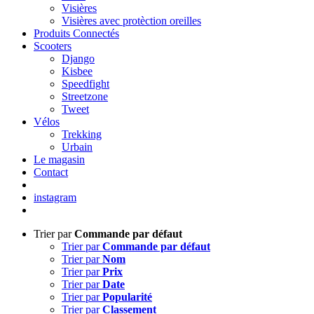
Visières
Visières avec protèction oreilles
Produits Connectés
Scooters
Django
Kisbee
Speedfight
Streetzone
Tweet
Vélos
Trekking
Urbain
Le magasin
Contact
instagram
Trier par
Commande par défaut
Trier par
Commande par défaut
Trier par
Nom
Trier par
Prix
Trier par
Date
Trier par
Popularité
Trier par
Classement