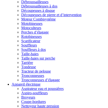
Débroussailleuses
Débroussailleuses à dos
Découpeuses à disque
Découpeuses de pierre et d’intervention
Moteur Combisystème
Motobineuses
Motoculteurs
Perches d’élagage
Rotobineuses
Scarificateur
Souffleurs
Souffleurs à dos
Taille-haies
Taille-haies sur perche
Tarrière
Tondeuse
Tracteur de pelouse
Tronçonneuses
Tronçonneuses d’élagage
Appareil électrique
Aspirateur eau et poussières
Aspiro-souffleurs
Broyeurs
Coupe-bordures
Nettoyeur haute pression