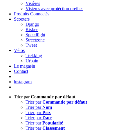
Visières
Visières avec protèction oreilles
Produits Connectés
Scooters
Django
Kisbee
Speedfight
Streetzone
Tweet
Vélos
Trekking
Urbain
Le magasin
Contact
instagram
Trier par
Commande par défaut
Trier par
Commande par défaut
Trier par
Nom
Trier par
Prix
Trier par
Date
Trier par
Popularité
Trier par
Classement