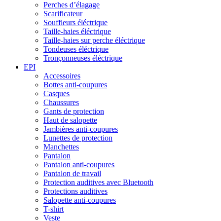
Perches d’élagage
Scarificateur
Souffleurs éléctrique
Taille-haies éléctrique
Taille-haies sur perche éléctrique
Tondeuses éléctrique
Tronçonneuses éléctrique
EPI
Accessoires
Bottes anti-coupures
Casques
Chaussures
Gants de protection
Haut de salopette
Jambières anti-coupures
Lunettes de protection
Manchettes
Pantalon
Pantalon anti-coupures
Pantalon de travail
Protection auditives avec Bluetooth
Protections auditives
Salopette anti-coupures
T-shirt
Veste