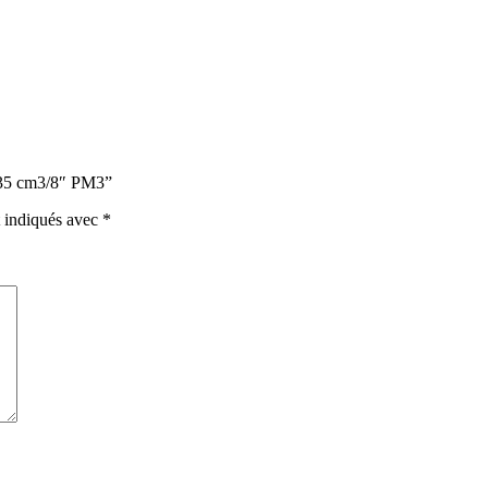
t 35 cm3/8″ PM3”
t indiqués avec
*