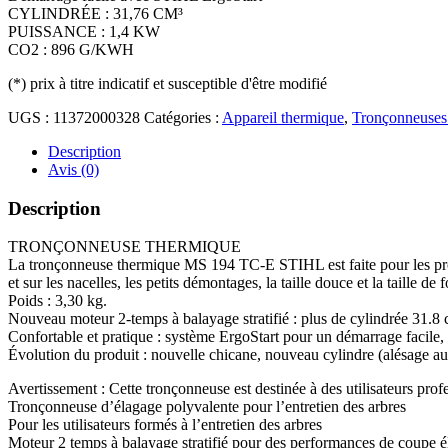
CYLINDRÉE : 31,76 CM³
PUISSANCE : 1,4 KW
CO2 : 896 G/KWH
(*)
prix à titre indicatif et susceptible d'être modifié
UGS :
11372000328
Catégories :
Appareil thermique
,
Tronçonneuses
Description
Avis (0)
Description
TRONÇONNEUSE THERMIQUE
La tronçonneuse thermique MS 194 TC-E STIHL est faite pour les profes
et sur les nacelles, les petits démontages, la taille douce et la taille
Poids : 3,30 kg.
Nouveau moteur 2-temps à balayage stratifié : plus de cylindrée 31.8
Confortable et pratique : système ErgoStart pour un démarrage facile, 
Évolution du produit : nouvelle chicane, nouveau cylindre (alésage a
Avertissement : Cette tronçonneuse est destinée à des utilisateurs prof
Tronçonneuse d’élagage polyvalente pour l’entretien des arbres
Pour les utilisateurs formés à l’entretien des arbres
Moteur 2 temps à balayage stratifié pour des performances de coupe é