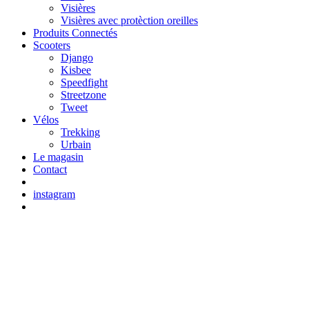
Visières
Visières avec protèction oreilles
Produits Connectés
Scooters
Django
Kisbee
Speedfight
Streetzone
Tweet
Vélos
Trekking
Urbain
Le magasin
Contact
instagram