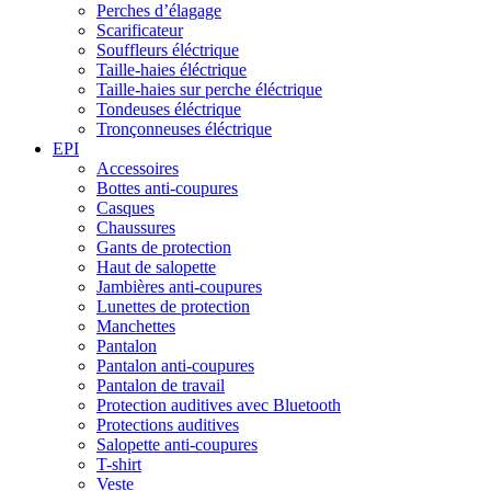
Perches d’élagage
Scarificateur
Souffleurs éléctrique
Taille-haies éléctrique
Taille-haies sur perche éléctrique
Tondeuses éléctrique
Tronçonneuses éléctrique
EPI
Accessoires
Bottes anti-coupures
Casques
Chaussures
Gants de protection
Haut de salopette
Jambières anti-coupures
Lunettes de protection
Manchettes
Pantalon
Pantalon anti-coupures
Pantalon de travail
Protection auditives avec Bluetooth
Protections auditives
Salopette anti-coupures
T-shirt
Veste