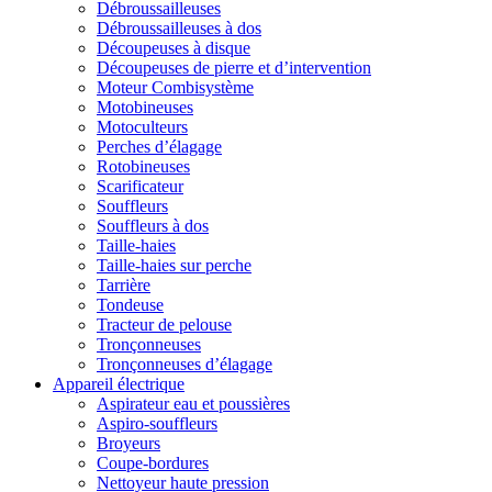
Débroussailleuses
Débroussailleuses à dos
Découpeuses à disque
Découpeuses de pierre et d’intervention
Moteur Combisystème
Motobineuses
Motoculteurs
Perches d’élagage
Rotobineuses
Scarificateur
Souffleurs
Souffleurs à dos
Taille-haies
Taille-haies sur perche
Tarrière
Tondeuse
Tracteur de pelouse
Tronçonneuses
Tronçonneuses d’élagage
Appareil électrique
Aspirateur eau et poussières
Aspiro-souffleurs
Broyeurs
Coupe-bordures
Nettoyeur haute pression