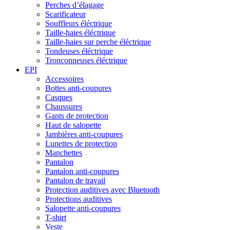
Perches d’élagage
Scarificateur
Souffleurs éléctrique
Taille-haies éléctrique
Taille-haies sur perche éléctrique
Tondeuses éléctrique
Tronçonneuses éléctrique
EPI
Accessoires
Bottes anti-coupures
Casques
Chaussures
Gants de protection
Haut de salopette
Jambières anti-coupures
Lunettes de protection
Manchettes
Pantalon
Pantalon anti-coupures
Pantalon de travail
Protection auditives avec Bluetooth
Protections auditives
Salopette anti-coupures
T-shirt
Veste