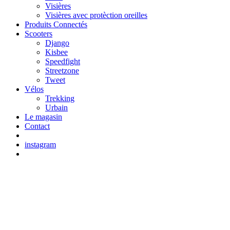
Visières
Visières avec protèction oreilles
Produits Connectés
Scooters
Django
Kisbee
Speedfight
Streetzone
Tweet
Vélos
Trekking
Urbain
Le magasin
Contact
instagram