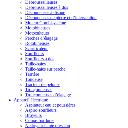
Débroussailleuses
Débroussailleuses à dos
Découpeuses à disque
Découpeuses de pierre et d’intervention
Moteur Combisystème
Motobineuses
Motoculteurs
Perches d’élagage
Rotobineuses
Scarificateur
Souffleurs
Souffleurs à dos
Taille-haies
Taille-haies sur perche
Tarrière
Tondeuse
Tracteur de pelouse
Tronçonneuses
Tronçonneuses d’élagage
Appareil électrique
Aspirateur eau et poussières
Aspiro-souffleurs
Broyeurs
Coupe-bordures
Nettoyeur haute pression