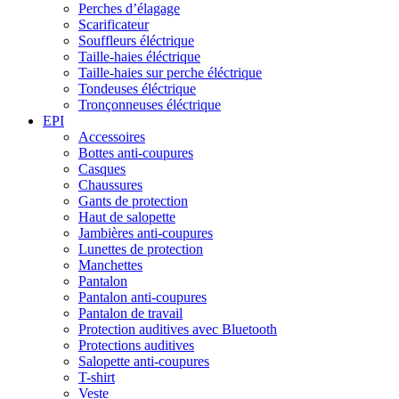
Perches d’élagage
Scarificateur
Souffleurs éléctrique
Taille-haies éléctrique
Taille-haies sur perche éléctrique
Tondeuses éléctrique
Tronçonneuses éléctrique
EPI
Accessoires
Bottes anti-coupures
Casques
Chaussures
Gants de protection
Haut de salopette
Jambières anti-coupures
Lunettes de protection
Manchettes
Pantalon
Pantalon anti-coupures
Pantalon de travail
Protection auditives avec Bluetooth
Protections auditives
Salopette anti-coupures
T-shirt
Veste