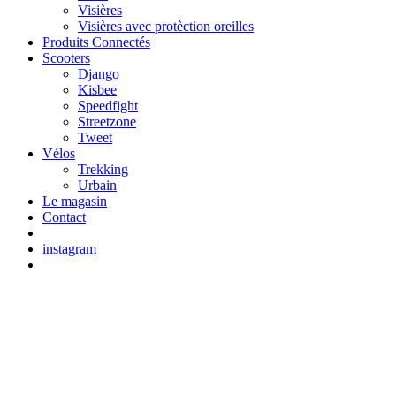
Visières
Visières avec protèction oreilles
Produits Connectés
Scooters
Django
Kisbee
Speedfight
Streetzone
Tweet
Vélos
Trekking
Urbain
Le magasin
Contact
instagram