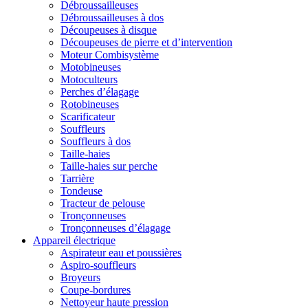
Débroussailleuses
Débroussailleuses à dos
Découpeuses à disque
Découpeuses de pierre et d’intervention
Moteur Combisystème
Motobineuses
Motoculteurs
Perches d’élagage
Rotobineuses
Scarificateur
Souffleurs
Souffleurs à dos
Taille-haies
Taille-haies sur perche
Tarrière
Tondeuse
Tracteur de pelouse
Tronçonneuses
Tronçonneuses d’élagage
Appareil électrique
Aspirateur eau et poussières
Aspiro-souffleurs
Broyeurs
Coupe-bordures
Nettoyeur haute pression