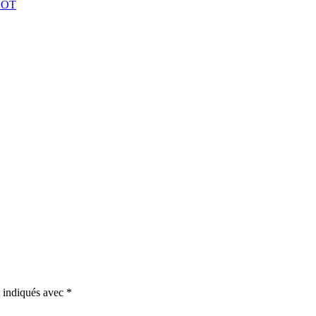
EOT
t indiqués avec
*