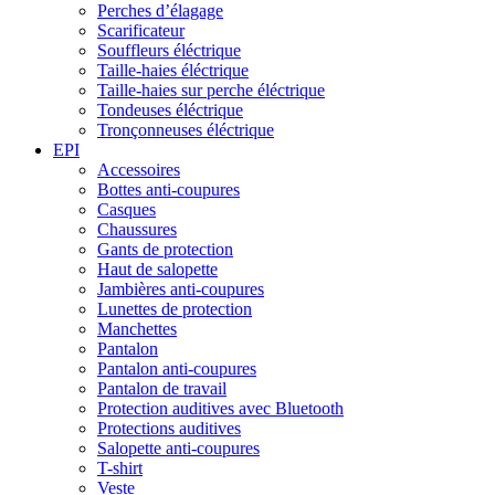
Perches d’élagage
Scarificateur
Souffleurs éléctrique
Taille-haies éléctrique
Taille-haies sur perche éléctrique
Tondeuses éléctrique
Tronçonneuses éléctrique
EPI
Accessoires
Bottes anti-coupures
Casques
Chaussures
Gants de protection
Haut de salopette
Jambières anti-coupures
Lunettes de protection
Manchettes
Pantalon
Pantalon anti-coupures
Pantalon de travail
Protection auditives avec Bluetooth
Protections auditives
Salopette anti-coupures
T-shirt
Veste