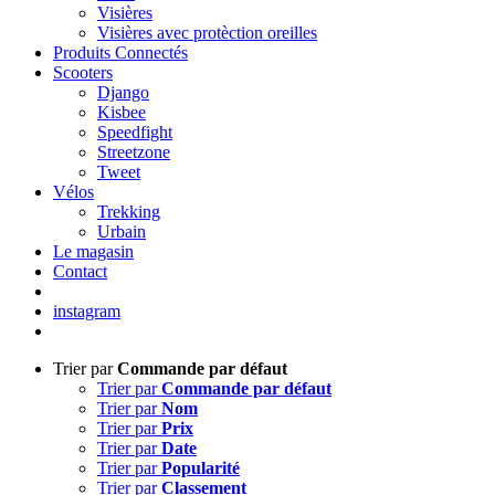
Visières
Visières avec protèction oreilles
Produits Connectés
Scooters
Django
Kisbee
Speedfight
Streetzone
Tweet
Vélos
Trekking
Urbain
Le magasin
Contact
instagram
Trier par
Commande par défaut
Trier par
Commande par défaut
Trier par
Nom
Trier par
Prix
Trier par
Date
Trier par
Popularité
Trier par
Classement