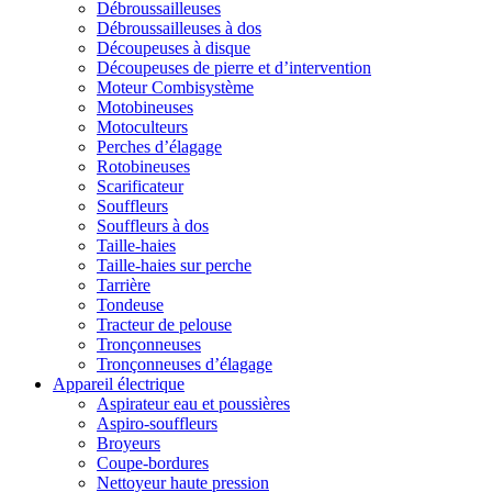
Débroussailleuses
Débroussailleuses à dos
Découpeuses à disque
Découpeuses de pierre et d’intervention
Moteur Combisystème
Motobineuses
Motoculteurs
Perches d’élagage
Rotobineuses
Scarificateur
Souffleurs
Souffleurs à dos
Taille-haies
Taille-haies sur perche
Tarrière
Tondeuse
Tracteur de pelouse
Tronçonneuses
Tronçonneuses d’élagage
Appareil électrique
Aspirateur eau et poussières
Aspiro-souffleurs
Broyeurs
Coupe-bordures
Nettoyeur haute pression