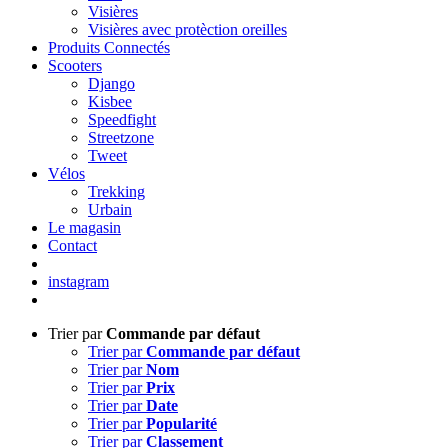
Visières
Visières avec protèction oreilles
Produits Connectés
Scooters
Django
Kisbee
Speedfight
Streetzone
Tweet
Vélos
Trekking
Urbain
Le magasin
Contact
instagram
Trier par
Commande par défaut
Trier par
Commande par défaut
Trier par
Nom
Trier par
Prix
Trier par
Date
Trier par
Popularité
Trier par
Classement