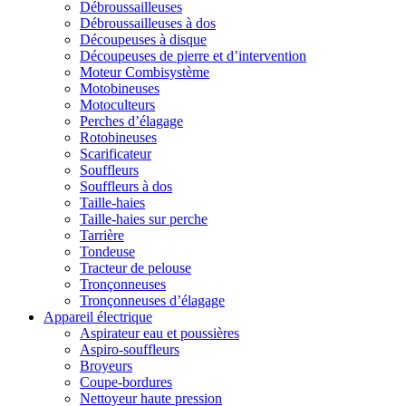
Débroussailleuses
Débroussailleuses à dos
Découpeuses à disque
Découpeuses de pierre et d’intervention
Moteur Combisystème
Motobineuses
Motoculteurs
Perches d’élagage
Rotobineuses
Scarificateur
Souffleurs
Souffleurs à dos
Taille-haies
Taille-haies sur perche
Tarrière
Tondeuse
Tracteur de pelouse
Tronçonneuses
Tronçonneuses d’élagage
Appareil électrique
Aspirateur eau et poussières
Aspiro-souffleurs
Broyeurs
Coupe-bordures
Nettoyeur haute pression