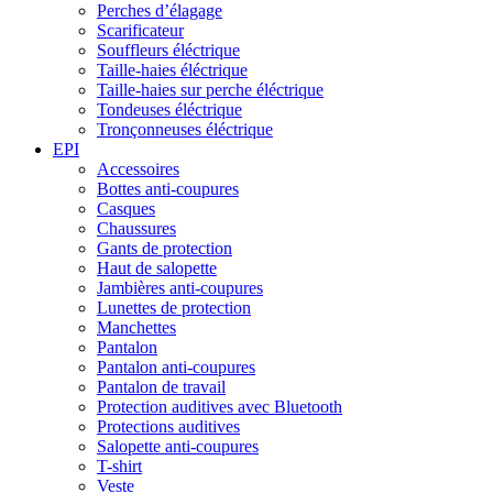
Perches d’élagage
Scarificateur
Souffleurs éléctrique
Taille-haies éléctrique
Taille-haies sur perche éléctrique
Tondeuses éléctrique
Tronçonneuses éléctrique
EPI
Accessoires
Bottes anti-coupures
Casques
Chaussures
Gants de protection
Haut de salopette
Jambières anti-coupures
Lunettes de protection
Manchettes
Pantalon
Pantalon anti-coupures
Pantalon de travail
Protection auditives avec Bluetooth
Protections auditives
Salopette anti-coupures
T-shirt
Veste