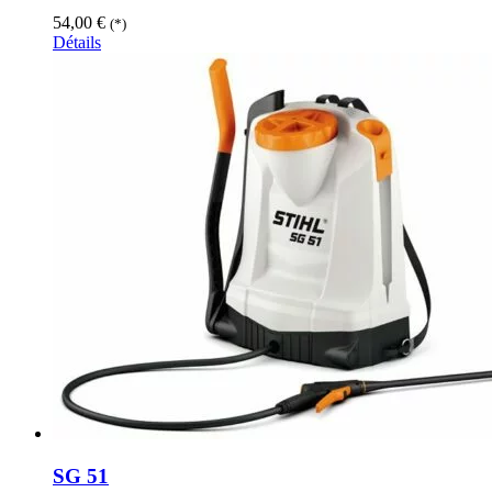
54,00
€
(*)
Détails
SG 51