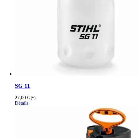
SG 11
27,00
€
(*)
Détails