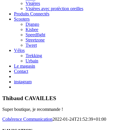
Visières
Visières avec protèction oreilles
Produits Connectés
Scooters
Django
Kisbee
Speedfight
Streetzone
Tweet
Vélos
Trekking
Urbain
Le magasin
Contact
instagram
Thibaud CAVAILLES
Super boutique, je recommande !
Cohérence Communication
2022-01-24T21:52:39+01:00