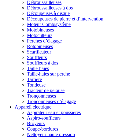
Débroussailleuses
Débroussailleuses à dos
Découpeuses à disque
Découpeuses de pierre et d’intervention
Moteur Combisystème
Motobineuses
Motoculteurs
Perches d’élagage
Rotobineuses
Scarificateur
Souffleurs
Souffleurs à dos
Taille-haies
Taille-haies sur perche
Tarrière
Tondeuse
Tracteur de pelouse
Tronçonneuses
Tronçonneuses d’élagage
Appareil électrique
Aspirateur eau et poussières
Aspiro-souffleurs
Broyeurs
Coupe-bordures
Nettoyeur haute pression