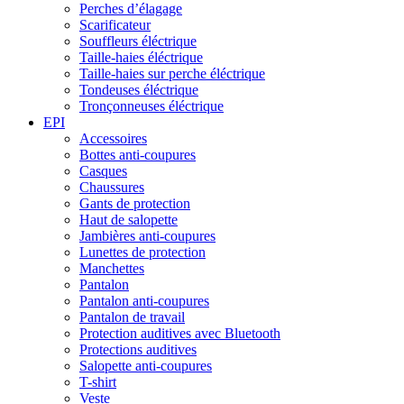
Perches d’élagage
Scarificateur
Souffleurs éléctrique
Taille-haies éléctrique
Taille-haies sur perche éléctrique
Tondeuses éléctrique
Tronçonneuses éléctrique
EPI
Accessoires
Bottes anti-coupures
Casques
Chaussures
Gants de protection
Haut de salopette
Jambières anti-coupures
Lunettes de protection
Manchettes
Pantalon
Pantalon anti-coupures
Pantalon de travail
Protection auditives avec Bluetooth
Protections auditives
Salopette anti-coupures
T-shirt
Veste