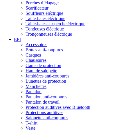
Perches d’élagage
Scarificateur
Souffleurs éléctrique
Taille-haies éléctrique
Taille-haies sur perche éléctrique
Tondeuses éléctrique
Tronçonneuses éléctrique
EPI
Accessoires
Bottes anti-coupures
Casques
Chaussures
Gants de protection
Haut de salopette
Jambières anti-coupures
Lunettes de protection
Manchettes
Pantalon
Pantalon anti-coupures
Pantalon de travail
Protection auditives avec Bluetooth
Protections auditives
Salopette anti-coupures
T-shirt
Veste