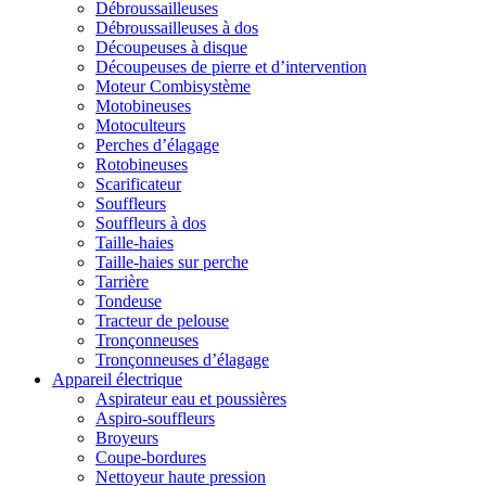
Débroussailleuses
Débroussailleuses à dos
Découpeuses à disque
Découpeuses de pierre et d’intervention
Moteur Combisystème
Motobineuses
Motoculteurs
Perches d’élagage
Rotobineuses
Scarificateur
Souffleurs
Souffleurs à dos
Taille-haies
Taille-haies sur perche
Tarrière
Tondeuse
Tracteur de pelouse
Tronçonneuses
Tronçonneuses d’élagage
Appareil électrique
Aspirateur eau et poussières
Aspiro-souffleurs
Broyeurs
Coupe-bordures
Nettoyeur haute pression