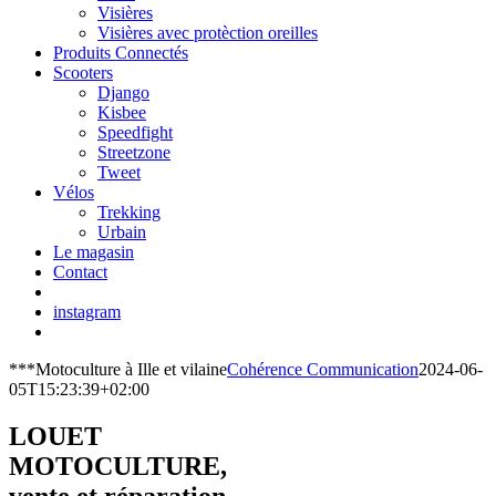
Visières
Visières avec protèction oreilles
Produits Connectés
Scooters
Django
Kisbee
Speedfight
Streetzone
Tweet
Vélos
Trekking
Urbain
Le magasin
Contact
instagram
***Motoculture à Ille et vilaine
Cohérence Communication
2024-06-
05T15:23:39+02:00
LOUET
MOTOCULTURE,
vente et réparation