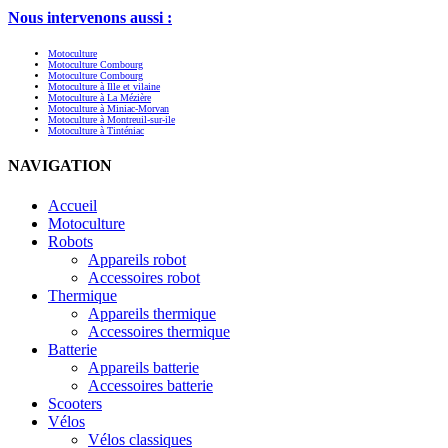
Nous intervenons aussi :
Motoculture
Motoculture Combourg
Motoculture Combourg
Motoculture à Ille et vilaine
Motoculture à La Mézière
Motoculture à Miniac-Morvan
Motoculture à Montreuil-sur-ile
Motoculture à Tinténiac
NAVIGATION
Accueil
Motoculture
Robots
Appareils robot
Accessoires robot
Thermique
Appareils thermique
Accessoires thermique
Batterie
Appareils batterie
Accessoires batterie
Scooters
Vélos
Vélos classiques