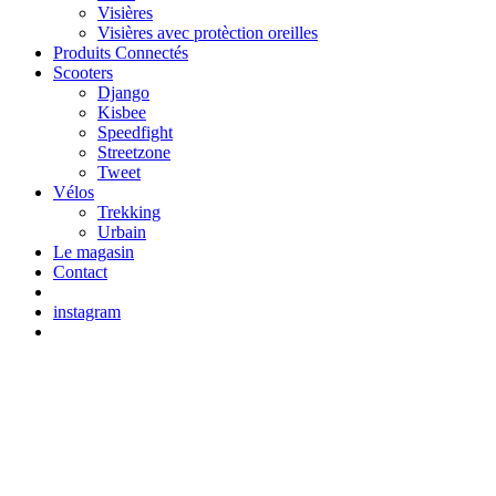
Visières
Visières avec protèction oreilles
Produits Connectés
Scooters
Django
Kisbee
Speedfight
Streetzone
Tweet
Vélos
Trekking
Urbain
Le magasin
Contact
instagram