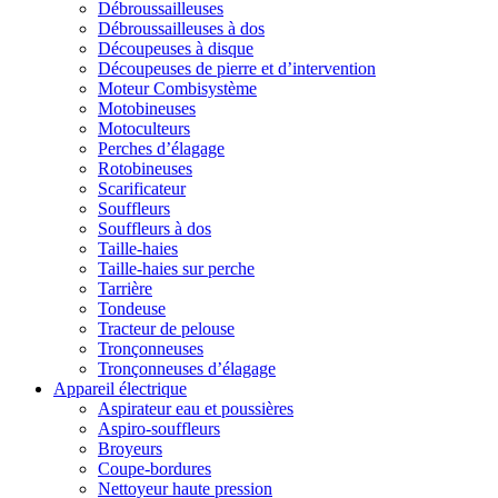
Débroussailleuses
Débroussailleuses à dos
Découpeuses à disque
Découpeuses de pierre et d’intervention
Moteur Combisystème
Motobineuses
Motoculteurs
Perches d’élagage
Rotobineuses
Scarificateur
Souffleurs
Souffleurs à dos
Taille-haies
Taille-haies sur perche
Tarrière
Tondeuse
Tracteur de pelouse
Tronçonneuses
Tronçonneuses d’élagage
Appareil électrique
Aspirateur eau et poussières
Aspiro-souffleurs
Broyeurs
Coupe-bordures
Nettoyeur haute pression