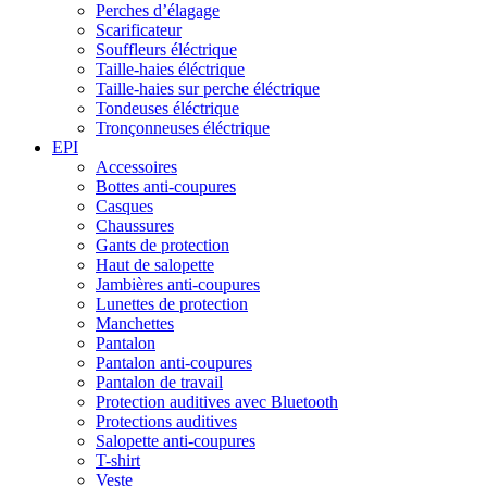
Perches d’élagage
Scarificateur
Souffleurs éléctrique
Taille-haies éléctrique
Taille-haies sur perche éléctrique
Tondeuses éléctrique
Tronçonneuses éléctrique
EPI
Accessoires
Bottes anti-coupures
Casques
Chaussures
Gants de protection
Haut de salopette
Jambières anti-coupures
Lunettes de protection
Manchettes
Pantalon
Pantalon anti-coupures
Pantalon de travail
Protection auditives avec Bluetooth
Protections auditives
Salopette anti-coupures
T-shirt
Veste