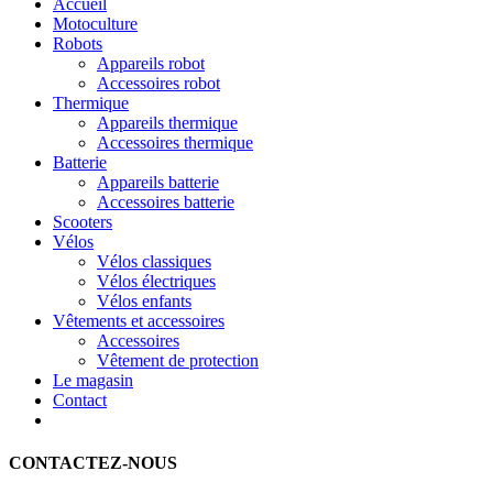
Accueil
Motoculture
Robots
Appareils robot
Accessoires robot
Thermique
Appareils thermique
Accessoires thermique
Batterie
Appareils batterie
Accessoires batterie
Scooters
Vélos
Vélos classiques
Vélos électriques
Vélos enfants
Vêtements et accessoires
Accessoires
Vêtement de protection
Le magasin
Contact
CONTACTEZ-NOUS