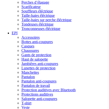
Perches d’élagage
Scarificateur
Souffleurs éléctrique
Taille-haies éléctrique
Taille-haies sur perche éléctrique
Tondeuses éléctrique
Tronçonneuses éléctrique
EPI
Accessoires
Bottes anti-coupures
Casques
Chaussures
Gants de protection
Haut de salopette
Jambières anti-coupures
Lunettes de protection
Manchettes
Pantalon
Pantalon anti-coupures
Pantalon de travail
Protection auditives avec Bluetooth
Protections auditives
Salopette anti-coupures
T-shirt
Veste