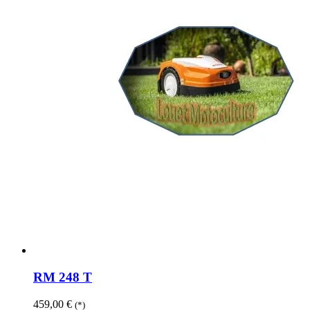
RM 248 T
459,00
€
(*)