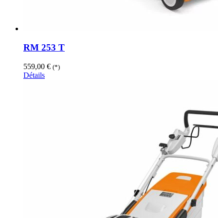
RM 253 T
559,00
€
(*)
Détails