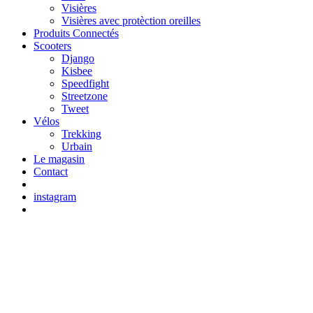
Visières
Visières avec protèction oreilles
Produits Connectés
Scooters
Django
Kisbee
Speedfight
Streetzone
Tweet
Vélos
Trekking
Urbain
Le magasin
Contact
instagram