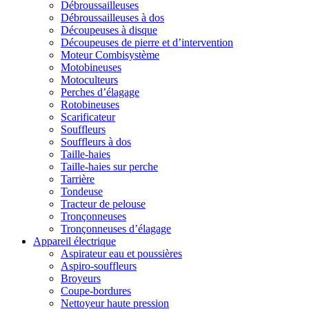
Débroussailleuses
Débroussailleuses à dos
Découpeuses à disque
Découpeuses de pierre et d’intervention
Moteur Combisystème
Motobineuses
Motoculteurs
Perches d’élagage
Rotobineuses
Scarificateur
Souffleurs
Souffleurs à dos
Taille-haies
Taille-haies sur perche
Tarrière
Tondeuse
Tracteur de pelouse
Tronçonneuses
Tronçonneuses d’élagage
Appareil électrique
Aspirateur eau et poussières
Aspiro-souffleurs
Broyeurs
Coupe-bordures
Nettoyeur haute pression