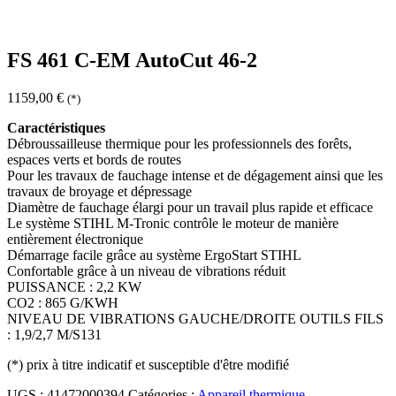
FS 461 C-EM AutoCut 46-2
1159,00
€
(*)
Caractéristiques
Débroussailleuse thermique pour les professionnels des forêts,
espaces verts et bords de routes
Pour les travaux de fauchage intense et de dégagement ainsi que les
travaux de broyage et dépressage
Diamètre de fauchage élargi pour un travail plus rapide et efficace
Le système STIHL M-Tronic contrôle le moteur de manière
entièrement électronique
Démarrage facile grâce au système ErgoStart STIHL
Confortable grâce à un niveau de vibrations réduit
PUISSANCE : 2,2 KW
CO2 : 865 G/KWH
NIVEAU DE VIBRATIONS GAUCHE/DROITE OUTILS FILS
: 1,9/2,7 M/S131
(*)
prix à titre indicatif et susceptible d'être modifié
UGS :
41472000394
Catégories :
Appareil thermique
,