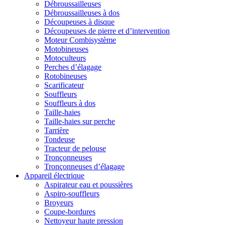
Débroussailleuses
Débroussailleuses à dos
Découpeuses à disque
Découpeuses de pierre et d’intervention
Moteur Combisystème
Motobineuses
Motoculteurs
Perches d’élagage
Rotobineuses
Scarificateur
Souffleurs
Souffleurs à dos
Taille-haies
Taille-haies sur perche
Tarrière
Tondeuse
Tracteur de pelouse
Tronçonneuses
Tronçonneuses d’élagage
Appareil électrique
Aspirateur eau et poussières
Aspiro-souffleurs
Broyeurs
Coupe-bordures
Nettoyeur haute pression