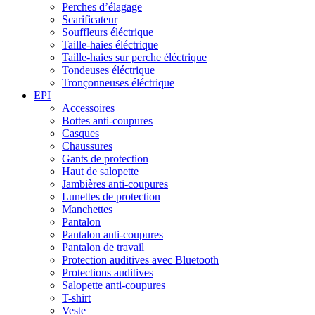
Perches d’élagage
Scarificateur
Souffleurs éléctrique
Taille-haies éléctrique
Taille-haies sur perche éléctrique
Tondeuses éléctrique
Tronçonneuses éléctrique
EPI
Accessoires
Bottes anti-coupures
Casques
Chaussures
Gants de protection
Haut de salopette
Jambières anti-coupures
Lunettes de protection
Manchettes
Pantalon
Pantalon anti-coupures
Pantalon de travail
Protection auditives avec Bluetooth
Protections auditives
Salopette anti-coupures
T-shirt
Veste