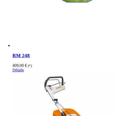
RM 248
409,00
€
(*)
Détails