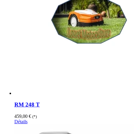
RM 248 T
459,00
€
(*)
Détails