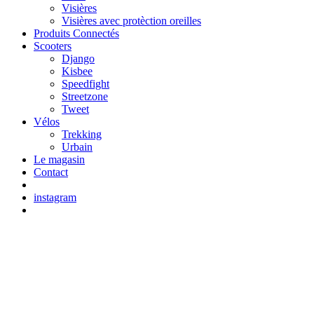
Visières
Visières avec protèction oreilles
Produits Connectés
Scooters
Django
Kisbee
Speedfight
Streetzone
Tweet
Vélos
Trekking
Urbain
Le magasin
Contact
instagram