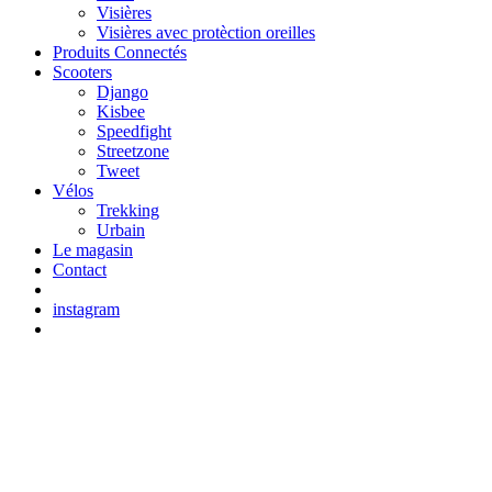
Visières
Visières avec protèction oreilles
Produits Connectés
Scooters
Django
Kisbee
Speedfight
Streetzone
Tweet
Vélos
Trekking
Urbain
Le magasin
Contact
instagram