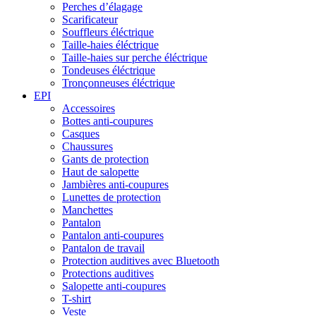
Perches d’élagage
Scarificateur
Souffleurs éléctrique
Taille-haies éléctrique
Taille-haies sur perche éléctrique
Tondeuses éléctrique
Tronçonneuses éléctrique
EPI
Accessoires
Bottes anti-coupures
Casques
Chaussures
Gants de protection
Haut de salopette
Jambières anti-coupures
Lunettes de protection
Manchettes
Pantalon
Pantalon anti-coupures
Pantalon de travail
Protection auditives avec Bluetooth
Protections auditives
Salopette anti-coupures
T-shirt
Veste