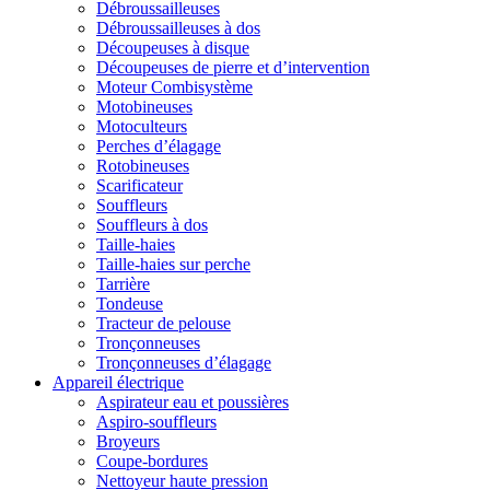
Débroussailleuses
Débroussailleuses à dos
Découpeuses à disque
Découpeuses de pierre et d’intervention
Moteur Combisystème
Motobineuses
Motoculteurs
Perches d’élagage
Rotobineuses
Scarificateur
Souffleurs
Souffleurs à dos
Taille-haies
Taille-haies sur perche
Tarrière
Tondeuse
Tracteur de pelouse
Tronçonneuses
Tronçonneuses d’élagage
Appareil électrique
Aspirateur eau et poussières
Aspiro-souffleurs
Broyeurs
Coupe-bordures
Nettoyeur haute pression