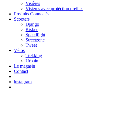
Visières
Visières avec protèction oreilles
Produits Connectés
Scooters
Django
Kisbee
Speedfight
Streetzone
Tweet
Vélos
Trekking
Urbain
Le magasin
Contact
instagram