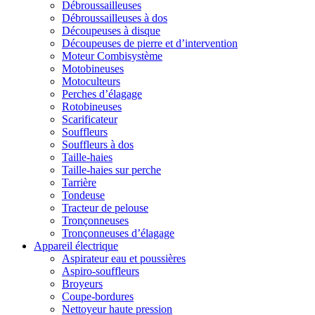
Débroussailleuses
Débroussailleuses à dos
Découpeuses à disque
Découpeuses de pierre et d’intervention
Moteur Combisystème
Motobineuses
Motoculteurs
Perches d’élagage
Rotobineuses
Scarificateur
Souffleurs
Souffleurs à dos
Taille-haies
Taille-haies sur perche
Tarrière
Tondeuse
Tracteur de pelouse
Tronçonneuses
Tronçonneuses d’élagage
Appareil électrique
Aspirateur eau et poussières
Aspiro-souffleurs
Broyeurs
Coupe-bordures
Nettoyeur haute pression