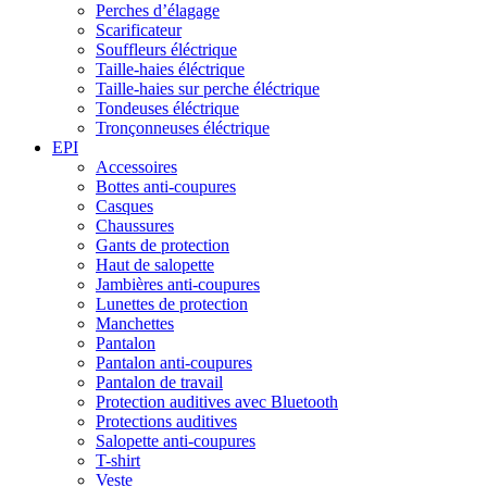
Perches d’élagage
Scarificateur
Souffleurs éléctrique
Taille-haies éléctrique
Taille-haies sur perche éléctrique
Tondeuses éléctrique
Tronçonneuses éléctrique
EPI
Accessoires
Bottes anti-coupures
Casques
Chaussures
Gants de protection
Haut de salopette
Jambières anti-coupures
Lunettes de protection
Manchettes
Pantalon
Pantalon anti-coupures
Pantalon de travail
Protection auditives avec Bluetooth
Protections auditives
Salopette anti-coupures
T-shirt
Veste