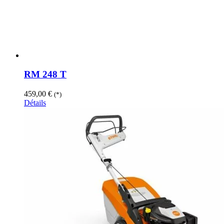
RM 248 T
459,00
€
(*)
Détails