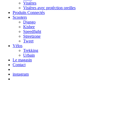
Visières
Visières avec protèction oreilles
Produits Connectés
Scooters
Django
Kisbee
Speedfight
Streetzone
Tweet
Vélos
Trekking
Urbain
Le magasin
Contact
instagram