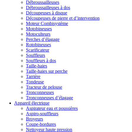
Débroussailleuses
Débroussailleuses à dos
Découpeuses à disque
Découpeuses de pierre et d’intervention
Moteur Combisystème
Motobineuses
Motoculteurs
Perches d’élagage
Rotobineuses
Scarificateur
Souffleurs
Souffleurs à dos
Taille-haies
Taille-haies sur perche
Tarrière
Tondeuse
Tracteur de pelouse
Tronçonneuses
Tronçonneuses d’élagage
Appareil électrique
Aspirateur eau et poussières
Aspiro-souffleurs
Broyeurs
Coupe-bordures
Nettoyeur haute pression