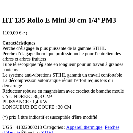
HT 135 Rollo E Mini 30 cm 1/4″PM3
1109,00
€
(*)
Caractéristiques
Perche d’élagage la plus puissante de la gamme STIHL
Perche d’élagage thermique professionnelle pour l’entretien des
arbres et arbres fruitiers
Tube télescopique réglable en longueur pour un travail à grandes
hauteurs
Le système anti-vibrations STIHL garantit un travail confortable
La décompression automatique réduit l’effort requis lors du
démarrage
Réducteur robuste en magnésium avec crochet de branche moulé
CYLINDRÉE : 36,3 CM³
PUISSANCE : 1,4 KW
LONGUEUR DE COUPE : 30 CM
(*)
prix à titre indicatif et susceptible d'être modifié
UGS :
41822000218
Catégories :
Appareil thermique
,
Perches
d'élagage
Étiquette :
STIHL