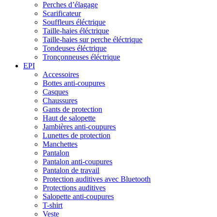
Perches d’élagage
Scarificateur
Souffleurs éléctrique
Taille-haies éléctrique
Taille-haies sur perche éléctrique
Tondeuses éléctrique
Tronçonneuses éléctrique
EPI
Accessoires
Bottes anti-coupures
Casques
Chaussures
Gants de protection
Haut de salopette
Jambières anti-coupures
Lunettes de protection
Manchettes
Pantalon
Pantalon anti-coupures
Pantalon de travail
Protection auditives avec Bluetooth
Protections auditives
Salopette anti-coupures
T-shirt
Veste