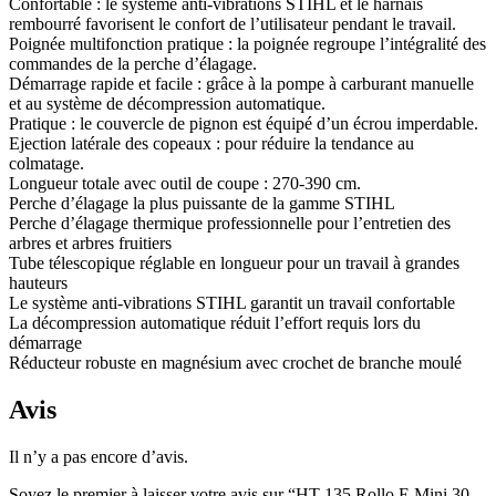
Confortable : le système anti-vibrations STIHL et le harnais
rembourré favorisent le confort de l’utilisateur pendant le travail.
Poignée multifonction pratique : la poignée regroupe l’intégralité des
commandes de la perche d’élagage.
Démarrage rapide et facile : grâce à la pompe à carburant manuelle
et au système de décompression automatique.
Pratique : le couvercle de pignon est équipé d’un écrou imperdable.
Ejection latérale des copeaux : pour réduire la tendance au
colmatage.
Longueur totale avec outil de coupe : 270-390 cm.
Perche d’élagage la plus puissante de la gamme STIHL
Perche d’élagage thermique professionnelle pour l’entretien des
arbres et arbres fruitiers
Tube télescopique réglable en longueur pour un travail à grandes
hauteurs
Le système anti-vibrations STIHL garantit un travail confortable
La décompression automatique réduit l’effort requis lors du
démarrage
Réducteur robuste en magnésium avec crochet de branche moulé
Avis
Il n’y a pas encore d’avis.
Soyez le premier à laisser votre avis sur “HT 135 Rollo E Mini 30