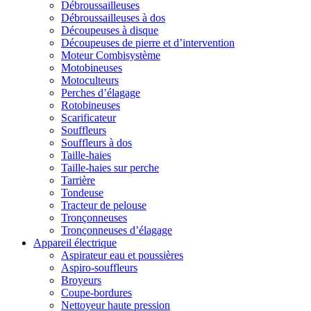
Débroussailleuses
Débroussailleuses à dos
Découpeuses à disque
Découpeuses de pierre et d’intervention
Moteur Combisystème
Motobineuses
Motoculteurs
Perches d’élagage
Rotobineuses
Scarificateur
Souffleurs
Souffleurs à dos
Taille-haies
Taille-haies sur perche
Tarrière
Tondeuse
Tracteur de pelouse
Tronçonneuses
Tronçonneuses d’élagage
Appareil électrique
Aspirateur eau et poussières
Aspiro-souffleurs
Broyeurs
Coupe-bordures
Nettoyeur haute pression