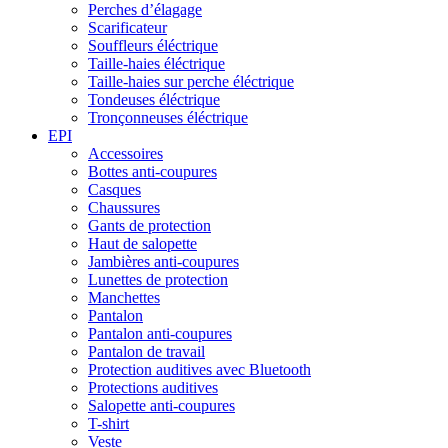
Perches d’élagage
Scarificateur
Souffleurs éléctrique
Taille-haies éléctrique
Taille-haies sur perche éléctrique
Tondeuses éléctrique
Tronçonneuses éléctrique
EPI
Accessoires
Bottes anti-coupures
Casques
Chaussures
Gants de protection
Haut de salopette
Jambières anti-coupures
Lunettes de protection
Manchettes
Pantalon
Pantalon anti-coupures
Pantalon de travail
Protection auditives avec Bluetooth
Protections auditives
Salopette anti-coupures
T-shirt
Veste