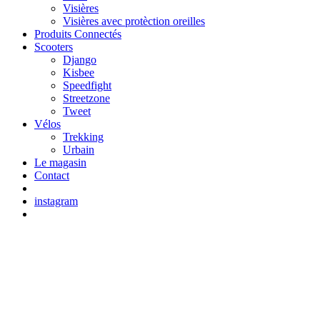
Visières
Visières avec protèction oreilles
Produits Connectés
Scooters
Django
Kisbee
Speedfight
Streetzone
Tweet
Vélos
Trekking
Urbain
Le magasin
Contact
instagram