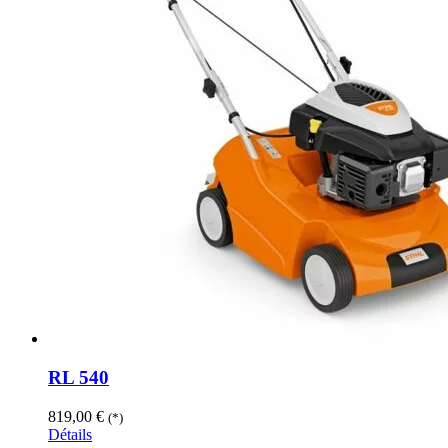
RL 540
819,00
€
(*)
Détails