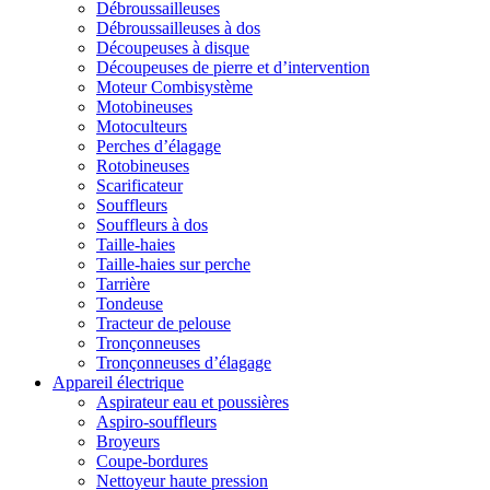
Débroussailleuses
Débroussailleuses à dos
Découpeuses à disque
Découpeuses de pierre et d’intervention
Moteur Combisystème
Motobineuses
Motoculteurs
Perches d’élagage
Rotobineuses
Scarificateur
Souffleurs
Souffleurs à dos
Taille-haies
Taille-haies sur perche
Tarrière
Tondeuse
Tracteur de pelouse
Tronçonneuses
Tronçonneuses d’élagage
Appareil électrique
Aspirateur eau et poussières
Aspiro-souffleurs
Broyeurs
Coupe-bordures
Nettoyeur haute pression