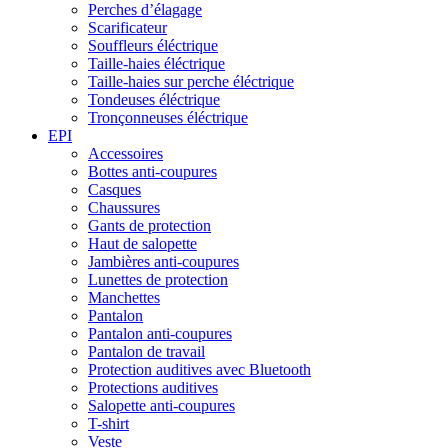
Perches d’élagage
Scarificateur
Souffleurs éléctrique
Taille-haies éléctrique
Taille-haies sur perche éléctrique
Tondeuses éléctrique
Tronçonneuses éléctrique
EPI
Accessoires
Bottes anti-coupures
Casques
Chaussures
Gants de protection
Haut de salopette
Jambières anti-coupures
Lunettes de protection
Manchettes
Pantalon
Pantalon anti-coupures
Pantalon de travail
Protection auditives avec Bluetooth
Protections auditives
Salopette anti-coupures
T-shirt
Veste