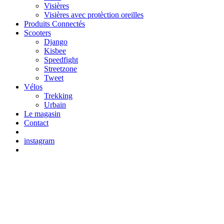
Visières
Visières avec protèction oreilles
Produits Connectés
Scooters
Django
Kisbee
Speedfight
Streetzone
Tweet
Vélos
Trekking
Urbain
Le magasin
Contact
instagram