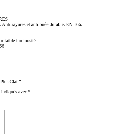
RES
 Anti-rayures et anti-buée durable. EN 166.
ar faible luminosité
166
 Plus Clair”
t indiqués avec
*