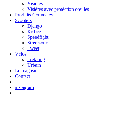
Visières
Visières avec protèction oreilles
Produits Connectés
Scooters
Django
Kisbee
Speedfight
Streetzone
Tweet
Vélos
Trekking
Urbain
Le magasin
Contact
instagram