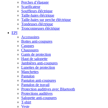
Perches d’élagage
Scarificateur
Souffleurs éléctrique
Taille-haies éléctrique
Taille-haies sur perche éléctrique
Tondeuses éléctrique
Tronçonneuses éléctrique
EPI
Accessoires
Bottes anti-coupures
Casques
Chaussures
Gants de protection
Haut de salopette
Jambières anti-coupures
Lunettes de protection
Manchettes
Pantalon
Pantalon anti-coupures
Pantalon de travail
Protection auditives avec Bluetooth
Protections auditives
Salopette anti-coupures
T-shirt
Veste