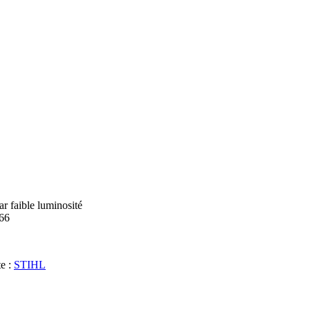
ar faible luminosité
166
te :
STIHL