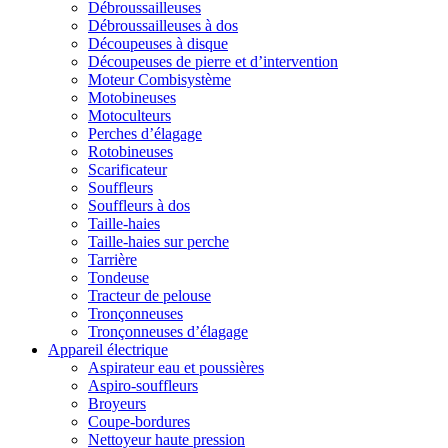
Débroussailleuses
Débroussailleuses à dos
Découpeuses à disque
Découpeuses de pierre et d’intervention
Moteur Combisystème
Motobineuses
Motoculteurs
Perches d’élagage
Rotobineuses
Scarificateur
Souffleurs
Souffleurs à dos
Taille-haies
Taille-haies sur perche
Tarrière
Tondeuse
Tracteur de pelouse
Tronçonneuses
Tronçonneuses d’élagage
Appareil électrique
Aspirateur eau et poussières
Aspiro-souffleurs
Broyeurs
Coupe-bordures
Nettoyeur haute pression