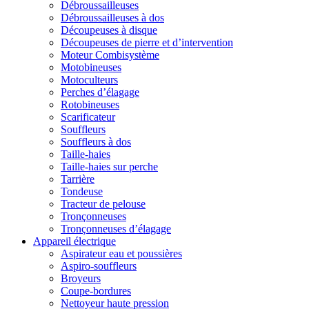
Débroussailleuses
Débroussailleuses à dos
Découpeuses à disque
Découpeuses de pierre et d’intervention
Moteur Combisystème
Motobineuses
Motoculteurs
Perches d’élagage
Rotobineuses
Scarificateur
Souffleurs
Souffleurs à dos
Taille-haies
Taille-haies sur perche
Tarrière
Tondeuse
Tracteur de pelouse
Tronçonneuses
Tronçonneuses d’élagage
Appareil électrique
Aspirateur eau et poussières
Aspiro-souffleurs
Broyeurs
Coupe-bordures
Nettoyeur haute pression