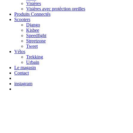
Visières
Visières avec protèction oreilles
Produits Connectés
Scooters
Django
Kisbee
Speedfight
Streetzone
Tweet
Vélos
Trekking
Urbain
Le magasin
Contact
instagram