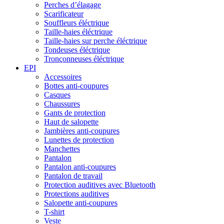
Perches d’élagage
Scarificateur
Souffleurs éléctrique
Taille-haies éléctrique
Taille-haies sur perche éléctrique
Tondeuses éléctrique
Tronçonneuses éléctrique
EPI
Accessoires
Bottes anti-coupures
Casques
Chaussures
Gants de protection
Haut de salopette
Jambières anti-coupures
Lunettes de protection
Manchettes
Pantalon
Pantalon anti-coupures
Pantalon de travail
Protection auditives avec Bluetooth
Protections auditives
Salopette anti-coupures
T-shirt
Veste