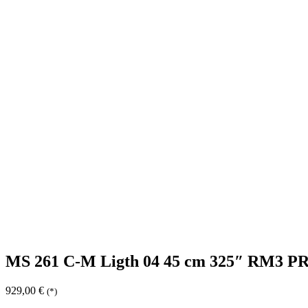
MS 261 C-M Ligth 04 45 cm 325″ RM3 P
929,00
€
(*)