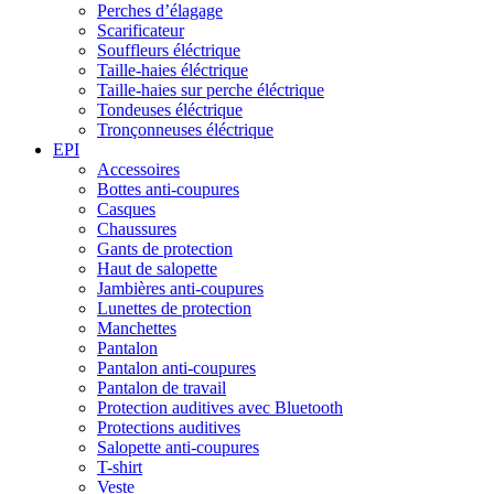
Perches d’élagage
Scarificateur
Souffleurs éléctrique
Taille-haies éléctrique
Taille-haies sur perche éléctrique
Tondeuses éléctrique
Tronçonneuses éléctrique
EPI
Accessoires
Bottes anti-coupures
Casques
Chaussures
Gants de protection
Haut de salopette
Jambières anti-coupures
Lunettes de protection
Manchettes
Pantalon
Pantalon anti-coupures
Pantalon de travail
Protection auditives avec Bluetooth
Protections auditives
Salopette anti-coupures
T-shirt
Veste