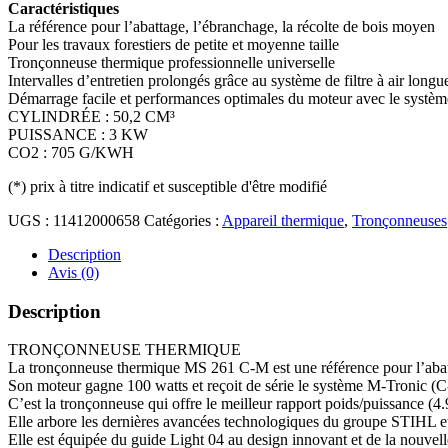
Caractéristiques
La référence pour l’abattage, l’ébranchage, la récolte de bois moyen
Pour les travaux forestiers de petite et moyenne taille
Tronçonneuse thermique professionnelle universelle
Intervalles d’entretien prolongés grâce au système de filtre à air long
Démarrage facile et performances optimales du moteur avec le syst
CYLINDRÉE : 50,2 CM³
PUISSANCE : 3 KW
CO2 : 705 G/KWH
(*)
prix à titre indicatif et susceptible d'être modifié
UGS :
11412000658
Catégories :
Appareil thermique
,
Tronçonneuses
Description
Avis (0)
Description
TRONÇONNEUSE THERMIQUE
La tronçonneuse thermique MS 261 C-M est une référence pour l’abatta
Son moteur gagne 100 watts et reçoit de série le système M-Tronic (C
C’est la tronçonneuse qui offre le meilleur rapport poids/puissance (
Elle arbore les dernières avancées technologiques du groupe STIHL et
Elle est équipée du guide Light 04 au design innovant et de la nouve