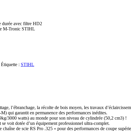
ue durée avec filtre HD2
ème M-Tronic STIHL
Étiquette :
STIHL
ge, l’ébranchage, la récolte de bois moyen, les travaux d’éclaircissem
-M) qui garantit en permanence des performances inédites.
4.9kg/3000 watts) au monde pour son niveau de cylindrée (50,2 cm3) !
 se voit dotée d’un équipement professionnel ultra-complet.
lle chaîne de scie RS Pro .325 « pour des performances de coupe supérie