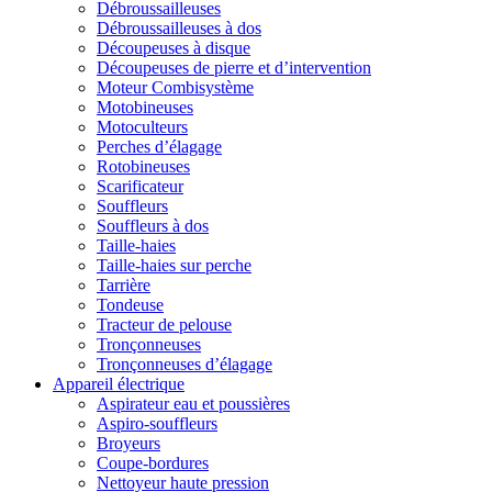
Débroussailleuses
Débroussailleuses à dos
Découpeuses à disque
Découpeuses de pierre et d’intervention
Moteur Combisystème
Motobineuses
Motoculteurs
Perches d’élagage
Rotobineuses
Scarificateur
Souffleurs
Souffleurs à dos
Taille-haies
Taille-haies sur perche
Tarrière
Tondeuse
Tracteur de pelouse
Tronçonneuses
Tronçonneuses d’élagage
Appareil électrique
Aspirateur eau et poussières
Aspiro-souffleurs
Broyeurs
Coupe-bordures
Nettoyeur haute pression