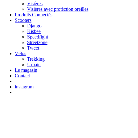
Visières
Visières avec protèction oreilles
Produits Connectés
Scooters
Django
Kisbee
Speedfight
Streetzone
Tweet
Vélos
Trekking
Urbain
Le magasin
Contact
instagram