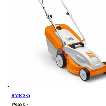
RME 235
179,00
€
(*)