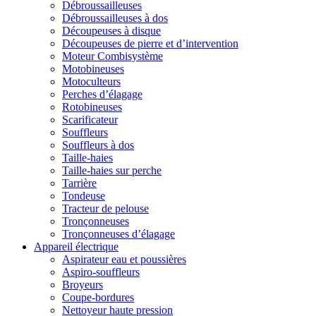
Débroussailleuses
Débroussailleuses à dos
Découpeuses à disque
Découpeuses de pierre et d’intervention
Moteur Combisystème
Motobineuses
Motoculteurs
Perches d’élagage
Rotobineuses
Scarificateur
Souffleurs
Souffleurs à dos
Taille-haies
Taille-haies sur perche
Tarrière
Tondeuse
Tracteur de pelouse
Tronçonneuses
Tronçonneuses d’élagage
Appareil électrique
Aspirateur eau et poussières
Aspiro-souffleurs
Broyeurs
Coupe-bordures
Nettoyeur haute pression