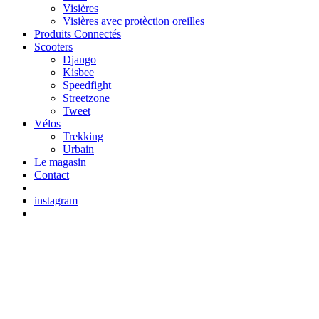
Visières
Visières avec protèction oreilles
Produits Connectés
Scooters
Django
Kisbee
Speedfight
Streetzone
Tweet
Vélos
Trekking
Urbain
Le magasin
Contact
instagram