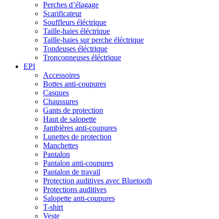
Perches d’élagage
Scarificateur
Souffleurs éléctrique
Taille-haies éléctrique
Taille-haies sur perche éléctrique
Tondeuses éléctrique
Tronçonneuses éléctrique
EPI
Accessoires
Bottes anti-coupures
Casques
Chaussures
Gants de protection
Haut de salopette
Jambières anti-coupures
Lunettes de protection
Manchettes
Pantalon
Pantalon anti-coupures
Pantalon de travail
Protection auditives avec Bluetooth
Protections auditives
Salopette anti-coupures
T-shirt
Veste