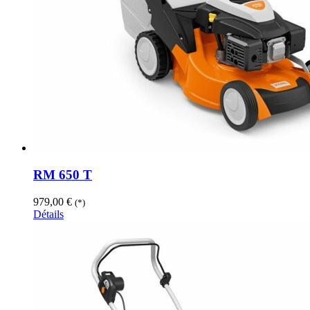
RM 650 T
979,00
€
(*)
Détails