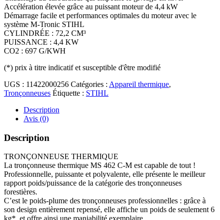
Accélération élevée grâce au puissant moteur de 4,4 kW
Démarrage facile et performances optimales du moteur avec le
système M-Tronic STIHL
CYLINDRÉE : 72,2 CM³
PUISSANCE : 4,4 KW
CO2 : 697 G/KWH
(*)
prix à titre indicatif et susceptible d'être modifié
UGS :
11422000256
Catégories :
Appareil thermique
,
Tronçonneuses
Étiquette :
STIHL
Description
Avis (0)
Description
TRONÇONNEUSE THERMIQUE
La tronçonneuse thermique MS 462 C-M est capable de tout !
Professionnelle, puissante et polyvalente, elle présente le meilleur
rapport poids/puissance de la catégorie des tronçonneuses
forestières.
C’est le poids-plume des tronçonneuses professionnelles : grâce à
son design entièrement repensé, elle affiche un poids de seulement 6
kg*, et offre ainsi une maniabilité exemplaire.