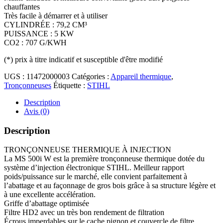
chauffantes
Très facile à démarrer et à utiliser
CYLINDRÉE : 79,2 CM³
PUISSANCE : 5 KW
CO2 : 707 G/KWH
(*)
prix à titre indicatif et susceptible d'être modifié
UGS :
11472000003
Catégories :
Appareil thermique
,
Tronçonneuses
Étiquette :
STIHL
Description
Avis (0)
Description
TRONÇONNEUSE THERMIQUE À INJECTION
La MS 500i W est la première tronçonneuse thermique dotée du
système d’injection électronique STIHL. Meilleur rapport
poids/puissance sur le marché, elle convient parfaitement à
l’abattage et au façonnage de gros bois grâce à sa structure légère et
à une excellente accélération.
Griffe d’abattage optimisée
Filtre HD2 avec un très bon rendement de filtration
Écrous imperdables sur le cache pignon et couvercle de filtre