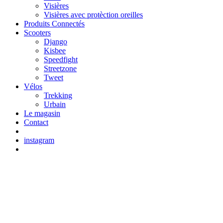
Visières
Visières avec protèction oreilles
Produits Connectés
Scooters
Django
Kisbee
Speedfight
Streetzone
Tweet
Vélos
Trekking
Urbain
Le magasin
Contact
instagram