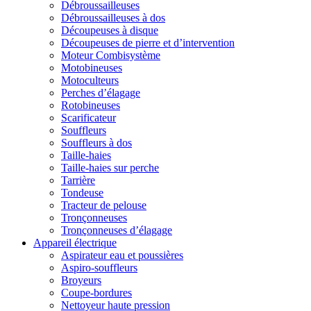
Débroussailleuses
Débroussailleuses à dos
Découpeuses à disque
Découpeuses de pierre et d’intervention
Moteur Combisystème
Motobineuses
Motoculteurs
Perches d’élagage
Rotobineuses
Scarificateur
Souffleurs
Souffleurs à dos
Taille-haies
Taille-haies sur perche
Tarrière
Tondeuse
Tracteur de pelouse
Tronçonneuses
Tronçonneuses d’élagage
Appareil électrique
Aspirateur eau et poussières
Aspiro-souffleurs
Broyeurs
Coupe-bordures
Nettoyeur haute pression