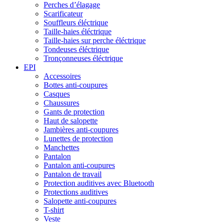
Perches d’élagage
Scarificateur
Souffleurs éléctrique
Taille-haies éléctrique
Taille-haies sur perche éléctrique
Tondeuses éléctrique
Tronçonneuses éléctrique
EPI
Accessoires
Bottes anti-coupures
Casques
Chaussures
Gants de protection
Haut de salopette
Jambières anti-coupures
Lunettes de protection
Manchettes
Pantalon
Pantalon anti-coupures
Pantalon de travail
Protection auditives avec Bluetooth
Protections auditives
Salopette anti-coupures
T-shirt
Veste