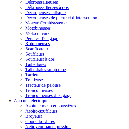
Débroussailleuses
Débroussailleuses à dos
Découpeuses à disque
Découpeuses de pierre et d’intervention
Moteur Combisystème
Motobineuses
Motoculteurs
Perches d’élagage
Rotobineuses
Scarificateur
Souffleurs
Souffleurs à dos
Taille-haies
Taille-haies sur perche
Tarrière
Tondeuse
Tracteur de pelouse
Tronçonneuses
Tronçonneuses d’élagage
Appareil électrique
Aspirateur eau et poussières
Aspiro-souffleurs
Broyeurs
Coupe-bordures
Nettoyeur haute pression