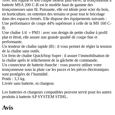
Avec son régime et son couple moteur plus élevé, la tronçonneuse à
batterie MSA 200 C-B est le modèle haut de gamme des
tronçonneuses sans fil. Puissante, elle est idéale pour scier du bois,
en horticulture, en entretien des terrains et pour tout le bricolage
dans des espaces fermés. Elle dispose des équipements suivants :
Une performance de coupe 44% supérieure à celle de la MS 160 C-
B.
Une chaîne 1/4 » PM3 : avec son design de petite chaîne à profil
plat et étroit, elle assure une grande qualité de coupe fine et
performante.
Un tendeur de chaîne rapide (B) : il vous permet de régler la tension
de la chaîne sans outils.
Un frein de chaîne QuickStop Super : il assure l’immobilisation de
la chaîne après le relâchement de la gâchette de commande.
Un connecteur de batterie étanche : vous pouvez utiliser votre
tronçonneuse sous la pluie car les puces et les pièces électroniques
sont protégées de l’humidité.
Poids : 3,3 kg.
Livrée sans batterie, ni chargeur.
Les batteries et chargeurs compatibles peuvent servir pour les autres
produits à batterie AP SYSTEM STIHL.
Avis