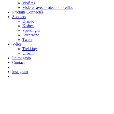
Visières
Visières avec protèction oreilles
Produits Connectés
Scooters
Django
Kisbee
Speedfight
Streetzone
Tweet
Vélos
Trekking
Urbain
Le magasin
Contact
instagram