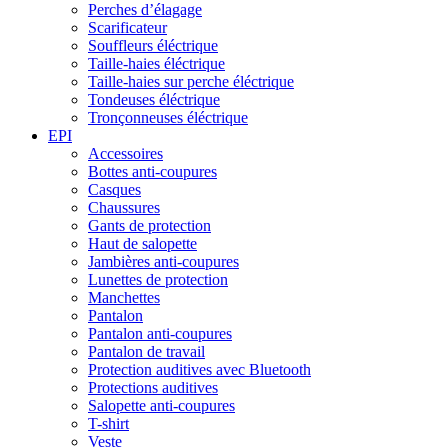
Perches d’élagage
Scarificateur
Souffleurs éléctrique
Taille-haies éléctrique
Taille-haies sur perche éléctrique
Tondeuses éléctrique
Tronçonneuses éléctrique
EPI
Accessoires
Bottes anti-coupures
Casques
Chaussures
Gants de protection
Haut de salopette
Jambières anti-coupures
Lunettes de protection
Manchettes
Pantalon
Pantalon anti-coupures
Pantalon de travail
Protection auditives avec Bluetooth
Protections auditives
Salopette anti-coupures
T-shirt
Veste