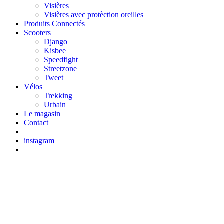
Visières
Visières avec protèction oreilles
Produits Connectés
Scooters
Django
Kisbee
Speedfight
Streetzone
Tweet
Vélos
Trekking
Urbain
Le magasin
Contact
instagram