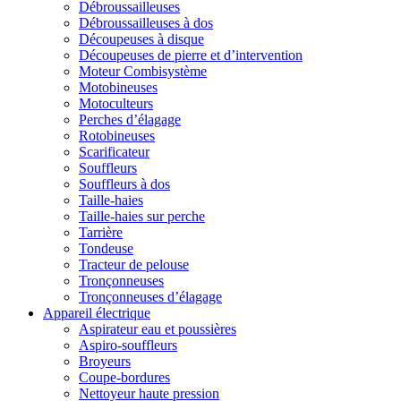
Débroussailleuses
Débroussailleuses à dos
Découpeuses à disque
Découpeuses de pierre et d’intervention
Moteur Combisystème
Motobineuses
Motoculteurs
Perches d’élagage
Rotobineuses
Scarificateur
Souffleurs
Souffleurs à dos
Taille-haies
Taille-haies sur perche
Tarrière
Tondeuse
Tracteur de pelouse
Tronçonneuses
Tronçonneuses d’élagage
Appareil électrique
Aspirateur eau et poussières
Aspiro-souffleurs
Broyeurs
Coupe-bordures
Nettoyeur haute pression