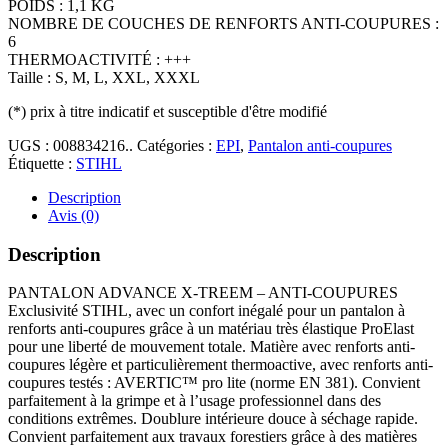
POIDS : 1,1 KG
NOMBRE DE COUCHES DE RENFORTS ANTI-COUPURES :
6
THERMOACTIVITÉ : +++
Taille : S, M, L, XXL, XXXL
(*)
prix à titre indicatif et susceptible d'être modifié
UGS :
008834216..
Catégories :
EPI
,
Pantalon anti-coupures
Étiquette :
STIHL
Description
Avis (0)
Description
PANTALON ADVANCE X-TREEM – ANTI-COUPURES
Exclusivité STIHL, avec un confort inégalé pour un pantalon à
renforts anti-coupures grâce à un matériau très élastique ProElast
pour une liberté de mouvement totale. Matière avec renforts anti-
coupures légère et particulièrement thermoactive, avec renforts anti-
coupures testés : AVERTIC™ pro lite (norme EN 381). Convient
parfaitement à la grimpe et à l’usage professionnel dans des
conditions extrêmes. Doublure intérieure douce à séchage rapide.
Convient parfaitement aux travaux forestiers grâce à des matières