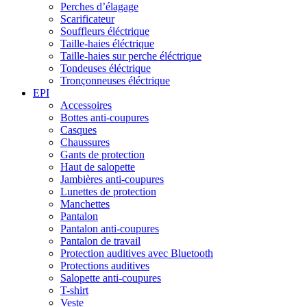
Perches d’élagage
Scarificateur
Souffleurs éléctrique
Taille-haies éléctrique
Taille-haies sur perche éléctrique
Tondeuses éléctrique
Tronçonneuses éléctrique
EPI
Accessoires
Bottes anti-coupures
Casques
Chaussures
Gants de protection
Haut de salopette
Jambières anti-coupures
Lunettes de protection
Manchettes
Pantalon
Pantalon anti-coupures
Pantalon de travail
Protection auditives avec Bluetooth
Protections auditives
Salopette anti-coupures
T-shirt
Veste