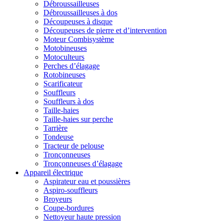
Débroussailleuses
Débroussailleuses à dos
Découpeuses à disque
Découpeuses de pierre et d’intervention
Moteur Combisystème
Motobineuses
Motoculteurs
Perches d’élagage
Rotobineuses
Scarificateur
Souffleurs
Souffleurs à dos
Taille-haies
Taille-haies sur perche
Tarrière
Tondeuse
Tracteur de pelouse
Tronçonneuses
Tronçonneuses d’élagage
Appareil électrique
Aspirateur eau et poussières
Aspiro-souffleurs
Broyeurs
Coupe-bordures
Nettoyeur haute pression