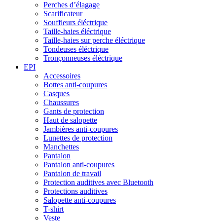
Perches d’élagage
Scarificateur
Souffleurs éléctrique
Taille-haies éléctrique
Taille-haies sur perche éléctrique
Tondeuses éléctrique
Tronçonneuses éléctrique
EPI
Accessoires
Bottes anti-coupures
Casques
Chaussures
Gants de protection
Haut de salopette
Jambières anti-coupures
Lunettes de protection
Manchettes
Pantalon
Pantalon anti-coupures
Pantalon de travail
Protection auditives avec Bluetooth
Protections auditives
Salopette anti-coupures
T-shirt
Veste