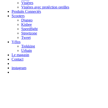
Visières
Visières avec protèction oreilles
Produits Connectés
Scooters
Django
Kisbee
Speedfight
Streetzone
Tweet
Vélos
Trekking
Urbain
Le magasin
Contact
instagram