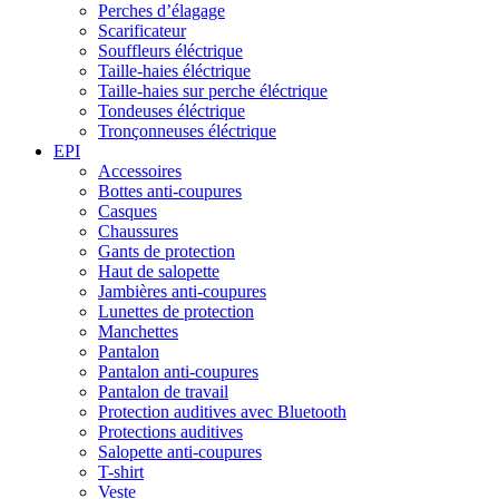
Perches d’élagage
Scarificateur
Souffleurs éléctrique
Taille-haies éléctrique
Taille-haies sur perche éléctrique
Tondeuses éléctrique
Tronçonneuses éléctrique
EPI
Accessoires
Bottes anti-coupures
Casques
Chaussures
Gants de protection
Haut de salopette
Jambières anti-coupures
Lunettes de protection
Manchettes
Pantalon
Pantalon anti-coupures
Pantalon de travail
Protection auditives avec Bluetooth
Protections auditives
Salopette anti-coupures
T-shirt
Veste