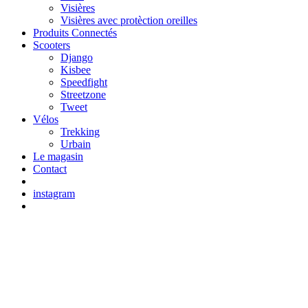
Visières
Visières avec protèction oreilles
Produits Connectés
Scooters
Django
Kisbee
Speedfight
Streetzone
Tweet
Vélos
Trekking
Urbain
Le magasin
Contact
instagram