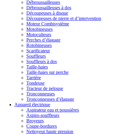
Débroussailleuses
Débroussailleuses à dos
Découpeuses à disque
Découpeuses de pierre et d’intervention
Moteur Combisystème
Motobineuses
Motoculteurs
Perches d’élagage
Rotobineuses
Scarificateur
Souffleurs
Souffleurs à dos
Taille-haies
Taille-haies sur perche
Tarrière
Tondeuse
Tracteur de pelouse
Tronçonneuses
Tronçonneuses d’élagage
Appareil électrique
Aspirateur eau et poussières
Aspiro-souffleurs
Broyeurs
Coupe-bordures
Nettoyeur haute pression