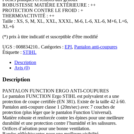
ROBUSTESSE MATIÈRE EXTÉRIEURE : ++
PROTECTION CONTRE LE FROID : +
THERMOACTIVITÉ : ++
Taille : XS, S, M, XL, XXL, XXXL, M-6, L-6, XL-6, M+6, L+6,
XL+6
(*)
prix à titre indicatif et susceptible d'être modifié
UGS :
008834210..
Catégories :
EPI
,
Pantalon anti-coupures
Étiquette :
STIHL
Description
Avis (0)
Description
PANTALON FUNCTION ERGO ANTI-COUPURES
Le pantalon FUNCTION Ergo STIHL est polyvalent et a une
protection de coupe certifiée (EN 381). Existe de la taille 42 à 60.
Pantalon anti-coupure classe 1 (20m/sec) avec 7 couches de
protection (plus léger que le pantalon Function Universal).
Matière robuste et renforcée contre les épines pour une meilleure
durabilité et une protection contre l’humidité et les salissures.
Orifices d’aération pour une bonne ventilation.
Bandes réfléchissantes pour une meilleure visibilité.