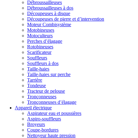
Débroussailleuses
Débroussailleuses à dos
Découpeuses à disque
Découpeuses de pierre et d’intervention
Moteur Combisystème
Motobineuses
Motoculteurs
Perches d’élagage
Rotobineuses
Scarificateur
Souffleurs
Souffleurs à dos
Taille-haies
Taille-haies sur perche
Tarrière
Tondeuse
Tracteur de pelouse
Tronçonneuses
Tronçonneuses d’élagage
Appareil électrique
Aspirateur eau et poussières
Aspiro-souffleurs
Broyeurs
Coupe-bordures
Nettoyeur haute pression