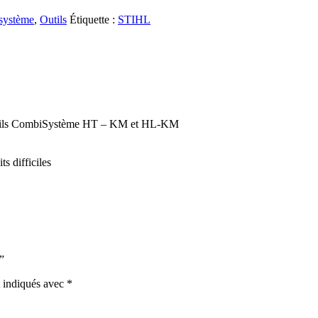
système
,
Outils
Étiquette :
STIHL
s outils CombiSystème HT – KM et HL-KM
s difficiles
”
t indiqués avec
*