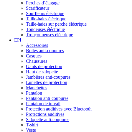
Perches d’élagage
Scarificateur
Souffleurs éléctrique
Taille-haies éléctrique
Taille-haies sur perche éléctrique
Tondeuses éléctrique
Tronçonneuses éléctrique
EPI
Accessoires
Bottes anti-coupures
Casques
Chaussures
Gants de protection
Haut de salopette
Jambières anti-coupures
Lunettes de protection
Manchettes
Pantalon
Pantalon anti-coupures
Pantalon de travail
Protection auditives avec Bluetooth
Protections auditives
Salopette anti-coupures
T-shirt
Veste