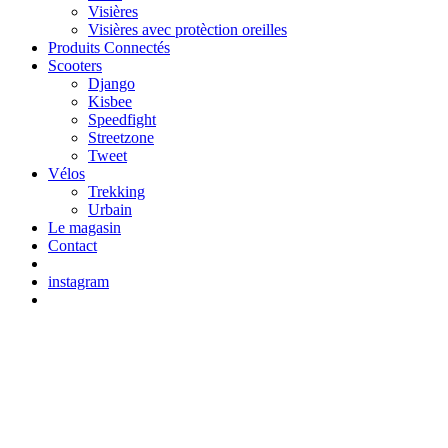
Visières
Visières avec protèction oreilles
Produits Connectés
Scooters
Django
Kisbee
Speedfight
Streetzone
Tweet
Vélos
Trekking
Urbain
Le magasin
Contact
instagram