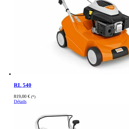
RL 540
819,00
€
(*)
Détails