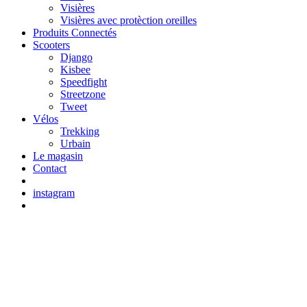
Visières
Visières avec protèction oreilles
Produits Connectés
Scooters
Django
Kisbee
Speedfight
Streetzone
Tweet
Vélos
Trekking
Urbain
Le magasin
Contact
instagram