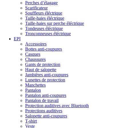
Perches d’élagage
Scarificateur
Souffleurs éléctrique
Taille-haies éléctrique
Taille-haies sur perche éléctrique
Tondeuses éléctrique
Tronçonneuses éléctrique
EPI
Accessoires
Bottes anti-coupures
Casques
Chaussures
Gants de protection
Haut de salopette
Jambières anti-coupures
Lunettes de protection
Manchettes
Pantalon
Pantalon anti-coupures
Pantalon de travail
Protection auditives avec Bluetooth
Protections auditives
Salopette anti-coupures
T-shirt
Veste