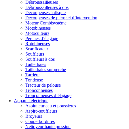
Débroussailleuses
Débroussailleuses à dos
Découpeuses à disque
Découpeuses de pierre et d’intervention
Moteur Combisystème
Motobineuses
Motoculteurs
Perches d’élagage
Rotobineuses
Scarificateur
Souffleurs
Souffleurs à dos
Taille-haies
Taille-haies sur perche
Tarrière
Tondeuse
Tracteur de pelouse
Tronçonneuses
Tronçonneuses d’élagage
Appareil électrique
Aspirateur eau et poussières
Aspiro-souffleurs
Broyeurs
Coupe-bordures
Nettoyeur haute pression