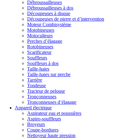
Débroussailleuses
Débroussailleuses à dos
Découpeuses à disque
Découpeuses de pierre et d’intervention
Moteur Combisystème
Motobineuses
Motoculteurs
Perches d’élagage
Rotobineuses
Scarificateur
Souffleurs
Souffleurs à dos
Taille-haies
Taille-haies sur perche
Tarrière
Tondeuse
Tracteur de pelouse
Tronçonneuses
Tronçonneuses d’élagage
Appareil électrique
Aspirateur eau et poussières
Aspiro-souffleurs
Broyeurs
Coupe-bordures
Nettoyeur haute pression