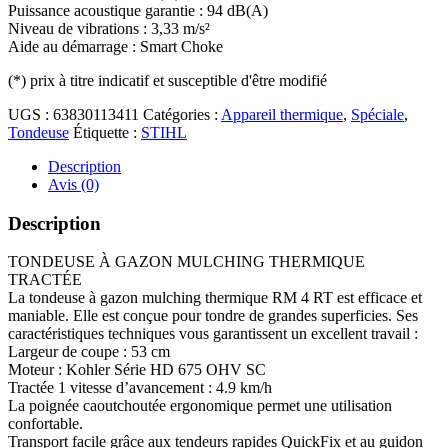
Puissance acoustique garantie : 94 dB(A)
Niveau de vibrations : 3,33 m/s²
Aide au démarrage : Smart Choke
(*)
prix à titre indicatif et susceptible d'être modifié
UGS :
63830113411
Catégories :
Appareil thermique
,
Spéciale
,
Tondeuse
Étiquette :
STIHL
Description
Avis (0)
Description
TONDEUSE À GAZON MULCHING THERMIQUE
TRACTÉE
La tondeuse à gazon mulching thermique RM 4 RT est efficace et
maniable. Elle est conçue pour tondre de grandes superficies. Ses
caractéristiques techniques vous garantissent un excellent travail :
Largeur de coupe : 53 cm
Moteur : Kohler Série HD 675 OHV SC
Tractée 1 vitesse d’avancement : 4.9 km/h
La poignée caoutchoutée ergonomique permet une utilisation
confortable.
Transport facile grâce aux tendeurs rapides QuickFix et au guidon