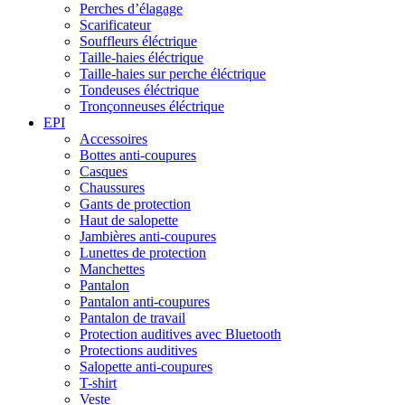
Perches d’élagage
Scarificateur
Souffleurs éléctrique
Taille-haies éléctrique
Taille-haies sur perche éléctrique
Tondeuses éléctrique
Tronçonneuses éléctrique
EPI
Accessoires
Bottes anti-coupures
Casques
Chaussures
Gants de protection
Haut de salopette
Jambières anti-coupures
Lunettes de protection
Manchettes
Pantalon
Pantalon anti-coupures
Pantalon de travail
Protection auditives avec Bluetooth
Protections auditives
Salopette anti-coupures
T-shirt
Veste