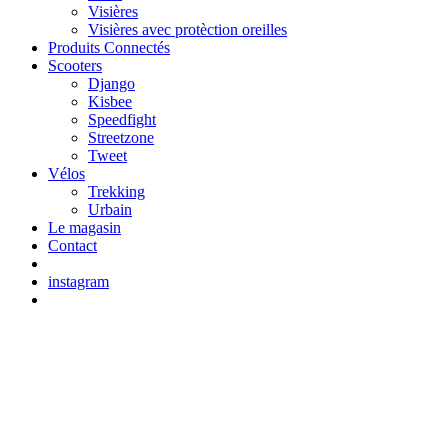
Visières
Visières avec protèction oreilles
Produits Connectés
Scooters
Django
Kisbee
Speedfight
Streetzone
Tweet
Vélos
Trekking
Urbain
Le magasin
Contact
instagram