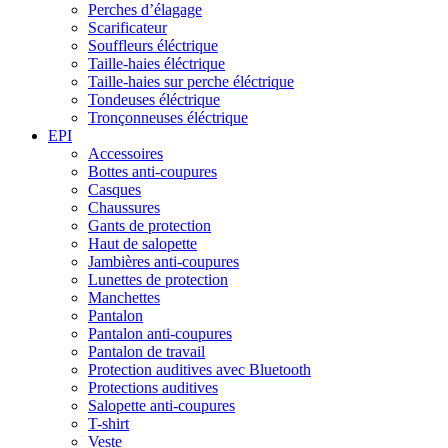
Perches d’élagage
Scarificateur
Souffleurs éléctrique
Taille-haies éléctrique
Taille-haies sur perche éléctrique
Tondeuses éléctrique
Tronçonneuses éléctrique
EPI
Accessoires
Bottes anti-coupures
Casques
Chaussures
Gants de protection
Haut de salopette
Jambières anti-coupures
Lunettes de protection
Manchettes
Pantalon
Pantalon anti-coupures
Pantalon de travail
Protection auditives avec Bluetooth
Protections auditives
Salopette anti-coupures
T-shirt
Veste