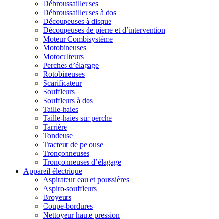
Débroussailleuses
Débroussailleuses à dos
Découpeuses à disque
Découpeuses de pierre et d’intervention
Moteur Combisystème
Motobineuses
Motoculteurs
Perches d’élagage
Rotobineuses
Scarificateur
Souffleurs
Souffleurs à dos
Taille-haies
Taille-haies sur perche
Tarrière
Tondeuse
Tracteur de pelouse
Tronçonneuses
Tronçonneuses d’élagage
Appareil électrique
Aspirateur eau et poussières
Aspiro-souffleurs
Broyeurs
Coupe-bordures
Nettoyeur haute pression