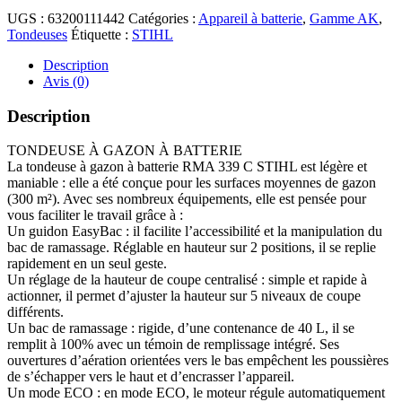
UGS :
63200111442
Catégories :
Appareil à batterie
,
Gamme AK
,
Tondeuses
Étiquette :
STIHL
Description
Avis (0)
Description
TONDEUSE À GAZON À BATTERIE
La tondeuse à gazon à batterie RMA 339 C STIHL est légère et
maniable : elle a été conçue pour les surfaces moyennes de gazon
(300 m²). Avec ses nombreux équipements, elle est pensée pour
vous faciliter le travail grâce à :
Un guidon EasyBac : il facilite l’accessibilité et la manipulation du
bac de ramassage. Réglable en hauteur sur 2 positions, il se replie
rapidement en un seul geste.
Un réglage de la hauteur de coupe centralisé : simple et rapide à
actionner, il permet d’ajuster la hauteur sur 5 niveaux de coupe
différents.
Un bac de ramassage : rigide, d’une contenance de 40 L, il se
remplit à 100% avec un témoin de remplissage intégré. Ses
ouvertures d’aération orientées vers le bas empêchent les poussières
de s’échapper vers le haut et d’encrasser l’appareil.
Un mode ECO : en mode ECO, le moteur régule automatiquement