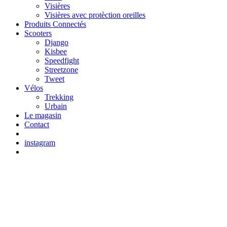
Visières
Visières avec protèction oreilles
Produits Connectés
Scooters
Django
Kisbee
Speedfight
Streetzone
Tweet
Vélos
Trekking
Urbain
Le magasin
Contact
instagram