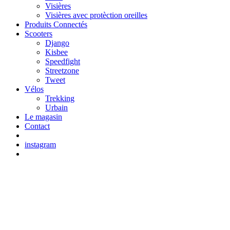
Visières
Visières avec protèction oreilles
Produits Connectés
Scooters
Django
Kisbee
Speedfight
Streetzone
Tweet
Vélos
Trekking
Urbain
Le magasin
Contact
instagram