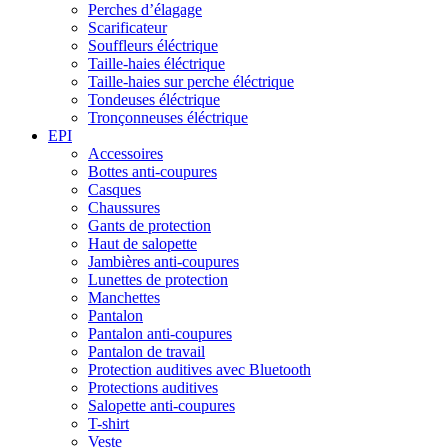
Perches d’élagage
Scarificateur
Souffleurs éléctrique
Taille-haies éléctrique
Taille-haies sur perche éléctrique
Tondeuses éléctrique
Tronçonneuses éléctrique
EPI
Accessoires
Bottes anti-coupures
Casques
Chaussures
Gants de protection
Haut de salopette
Jambières anti-coupures
Lunettes de protection
Manchettes
Pantalon
Pantalon anti-coupures
Pantalon de travail
Protection auditives avec Bluetooth
Protections auditives
Salopette anti-coupures
T-shirt
Veste