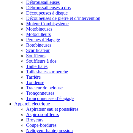
Débroussailleuses
Débroussailleuses à dos
Découpeuses à disque
Découpeuses de pierre et d’intervention
Moteur Combisystème
Motobineuses
Motoculteurs
Perches d’élagage
Rotobineuses
Scarificateur
Souffleurs
Souffleurs à dos
Taille-haies
Taille-haies sur perche
Tarrière
Tondeuse
Tracteur de pelouse
Tronçonneuses
Tronçonneuses d’élagage
Appareil électrique
Aspirateur eau et poussières
Aspiro-souffleurs
Broyeurs
Coupe-bordures
Nettoyeur haute pression