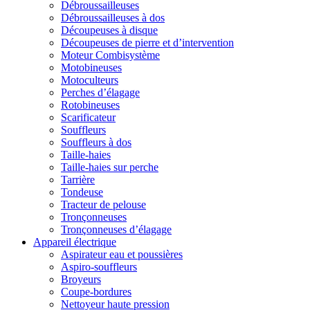
Débroussailleuses
Débroussailleuses à dos
Découpeuses à disque
Découpeuses de pierre et d’intervention
Moteur Combisystème
Motobineuses
Motoculteurs
Perches d’élagage
Rotobineuses
Scarificateur
Souffleurs
Souffleurs à dos
Taille-haies
Taille-haies sur perche
Tarrière
Tondeuse
Tracteur de pelouse
Tronçonneuses
Tronçonneuses d’élagage
Appareil électrique
Aspirateur eau et poussières
Aspiro-souffleurs
Broyeurs
Coupe-bordures
Nettoyeur haute pression