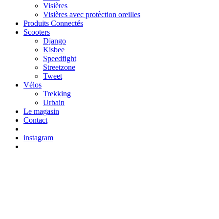
Visières
Visières avec protèction oreilles
Produits Connectés
Scooters
Django
Kisbee
Speedfight
Streetzone
Tweet
Vélos
Trekking
Urbain
Le magasin
Contact
instagram