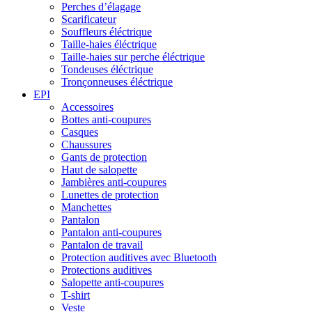
Perches d’élagage
Scarificateur
Souffleurs éléctrique
Taille-haies éléctrique
Taille-haies sur perche éléctrique
Tondeuses éléctrique
Tronçonneuses éléctrique
EPI
Accessoires
Bottes anti-coupures
Casques
Chaussures
Gants de protection
Haut de salopette
Jambières anti-coupures
Lunettes de protection
Manchettes
Pantalon
Pantalon anti-coupures
Pantalon de travail
Protection auditives avec Bluetooth
Protections auditives
Salopette anti-coupures
T-shirt
Veste