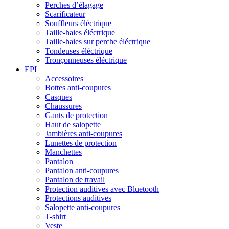
Perches d’élagage
Scarificateur
Souffleurs éléctrique
Taille-haies éléctrique
Taille-haies sur perche éléctrique
Tondeuses éléctrique
Tronçonneuses éléctrique
EPI
Accessoires
Bottes anti-coupures
Casques
Chaussures
Gants de protection
Haut de salopette
Jambières anti-coupures
Lunettes de protection
Manchettes
Pantalon
Pantalon anti-coupures
Pantalon de travail
Protection auditives avec Bluetooth
Protections auditives
Salopette anti-coupures
T-shirt
Veste