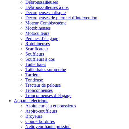
Débroussailleuses
Débroussailleuses à dos
Découpeuses à disque
Découpeuses de pierre et d’intervention
Moteur Combisystème
Motobineuses
Motoculteurs
Perches d’élagage
Rotobineuses
Scarificateur
Souffleurs
Souffleurs à dos
Taille-haies
Taille-haies sur perche
Tarrière
Tondeuse
Tracteur de pelouse
Tronçonneuses
Tronçonneuses d’élagage
Appareil électrique
Aspirateur eau et poussières
Aspiro-souffleurs
Broyeurs
Coupe-bordures
Nettoyeur haute pression