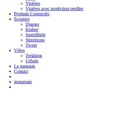
Visières
Visières avec protèction oreilles
Produits Connectés
Scooters
Django
Kisbee
Speedfight
Streetzone
Tweet
Vélos
Trekking
Urbain
Le magasin
Contact
instagram