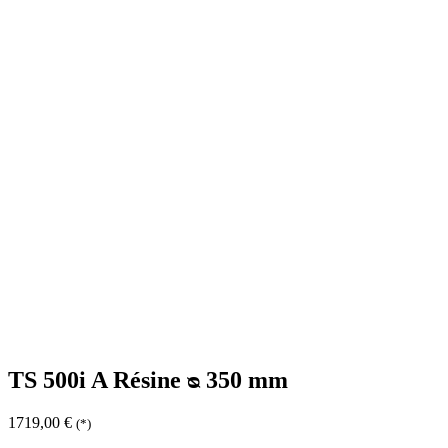
TS 500i A Résine ᴓ 350 mm
1719,00
€
(*)