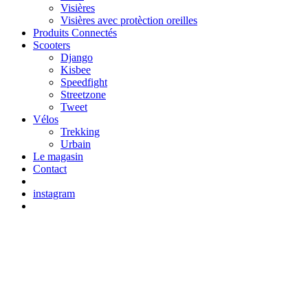
Visières
Visières avec protèction oreilles
Produits Connectés
Scooters
Django
Kisbee
Speedfight
Streetzone
Tweet
Vélos
Trekking
Urbain
Le magasin
Contact
instagram