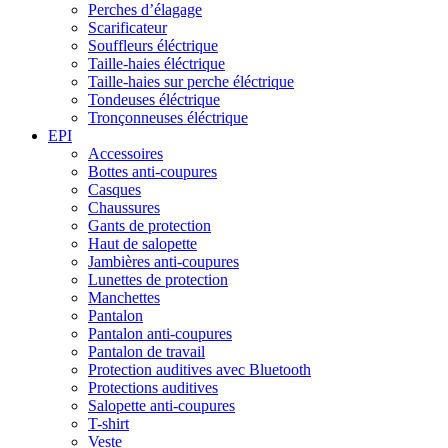
Perches d’élagage
Scarificateur
Souffleurs éléctrique
Taille-haies éléctrique
Taille-haies sur perche éléctrique
Tondeuses éléctrique
Tronçonneuses éléctrique
EPI
Accessoires
Bottes anti-coupures
Casques
Chaussures
Gants de protection
Haut de salopette
Jambières anti-coupures
Lunettes de protection
Manchettes
Pantalon
Pantalon anti-coupures
Pantalon de travail
Protection auditives avec Bluetooth
Protections auditives
Salopette anti-coupures
T-shirt
Veste