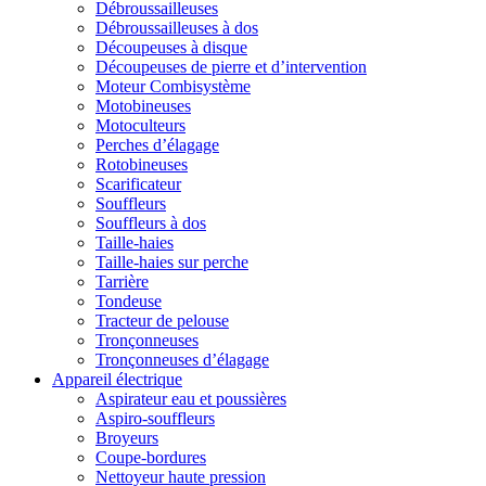
Débroussailleuses
Débroussailleuses à dos
Découpeuses à disque
Découpeuses de pierre et d’intervention
Moteur Combisystème
Motobineuses
Motoculteurs
Perches d’élagage
Rotobineuses
Scarificateur
Souffleurs
Souffleurs à dos
Taille-haies
Taille-haies sur perche
Tarrière
Tondeuse
Tracteur de pelouse
Tronçonneuses
Tronçonneuses d’élagage
Appareil électrique
Aspirateur eau et poussières
Aspiro-souffleurs
Broyeurs
Coupe-bordures
Nettoyeur haute pression