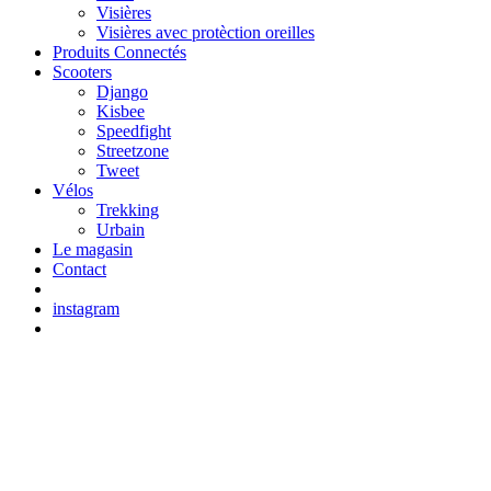
Visières
Visières avec protèction oreilles
Produits Connectés
Scooters
Django
Kisbee
Speedfight
Streetzone
Tweet
Vélos
Trekking
Urbain
Le magasin
Contact
instagram