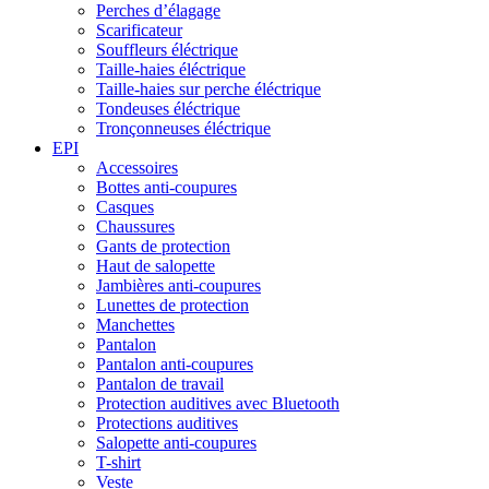
Perches d’élagage
Scarificateur
Souffleurs éléctrique
Taille-haies éléctrique
Taille-haies sur perche éléctrique
Tondeuses éléctrique
Tronçonneuses éléctrique
EPI
Accessoires
Bottes anti-coupures
Casques
Chaussures
Gants de protection
Haut de salopette
Jambières anti-coupures
Lunettes de protection
Manchettes
Pantalon
Pantalon anti-coupures
Pantalon de travail
Protection auditives avec Bluetooth
Protections auditives
Salopette anti-coupures
T-shirt
Veste