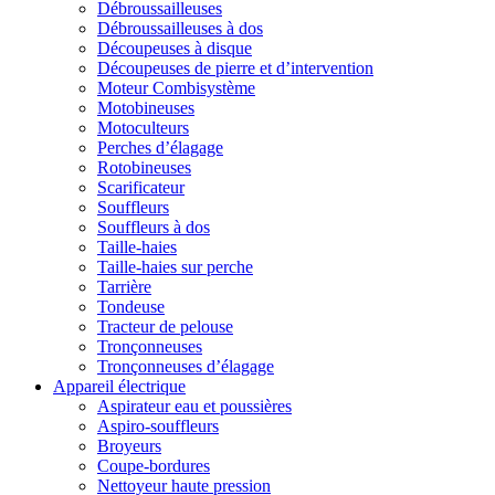
Débroussailleuses
Débroussailleuses à dos
Découpeuses à disque
Découpeuses de pierre et d’intervention
Moteur Combisystème
Motobineuses
Motoculteurs
Perches d’élagage
Rotobineuses
Scarificateur
Souffleurs
Souffleurs à dos
Taille-haies
Taille-haies sur perche
Tarrière
Tondeuse
Tracteur de pelouse
Tronçonneuses
Tronçonneuses d’élagage
Appareil électrique
Aspirateur eau et poussières
Aspiro-souffleurs
Broyeurs
Coupe-bordures
Nettoyeur haute pression