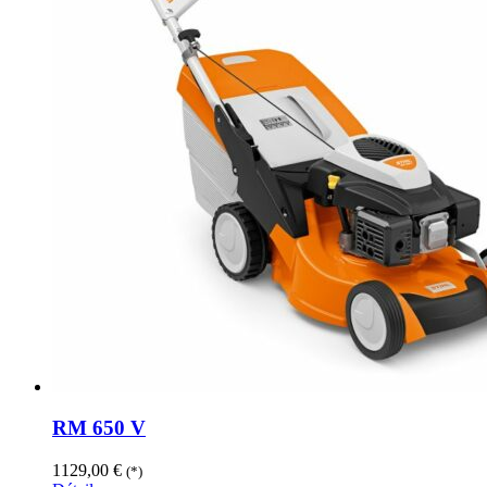
RM 650 V
1129,00
€
(*)