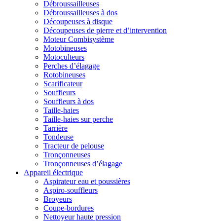
Débroussailleuses
Débroussailleuses à dos
Découpeuses à disque
Découpeuses de pierre et d’intervention
Moteur Combisystème
Motobineuses
Motoculteurs
Perches d’élagage
Rotobineuses
Scarificateur
Souffleurs
Souffleurs à dos
Taille-haies
Taille-haies sur perche
Tarrière
Tondeuse
Tracteur de pelouse
Tronçonneuses
Tronçonneuses d’élagage
Appareil électrique
Aspirateur eau et poussières
Aspiro-souffleurs
Broyeurs
Coupe-bordures
Nettoyeur haute pression