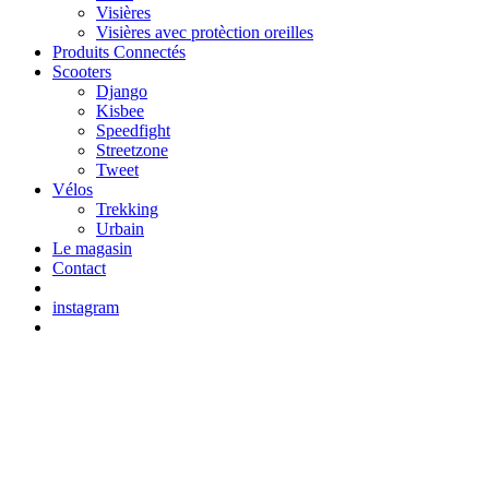
Visières
Visières avec protèction oreilles
Produits Connectés
Scooters
Django
Kisbee
Speedfight
Streetzone
Tweet
Vélos
Trekking
Urbain
Le magasin
Contact
instagram