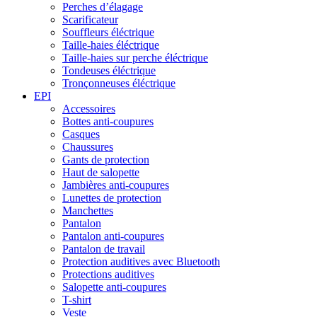
Perches d’élagage
Scarificateur
Souffleurs éléctrique
Taille-haies éléctrique
Taille-haies sur perche éléctrique
Tondeuses éléctrique
Tronçonneuses éléctrique
EPI
Accessoires
Bottes anti-coupures
Casques
Chaussures
Gants de protection
Haut de salopette
Jambières anti-coupures
Lunettes de protection
Manchettes
Pantalon
Pantalon anti-coupures
Pantalon de travail
Protection auditives avec Bluetooth
Protections auditives
Salopette anti-coupures
T-shirt
Veste