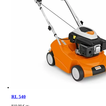
RL 540
819,00
€