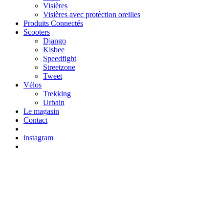
Visières
Visières avec protèction oreilles
Produits Connectés
Scooters
Django
Kisbee
Speedfight
Streetzone
Tweet
Vélos
Trekking
Urbain
Le magasin
Contact
instagram