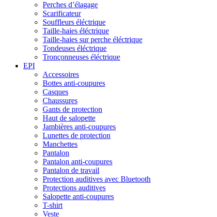
Perches d’élagage
Scarificateur
Souffleurs éléctrique
Taille-haies éléctrique
Taille-haies sur perche éléctrique
Tondeuses éléctrique
Tronçonneuses éléctrique
EPI
Accessoires
Bottes anti-coupures
Casques
Chaussures
Gants de protection
Haut de salopette
Jambières anti-coupures
Lunettes de protection
Manchettes
Pantalon
Pantalon anti-coupures
Pantalon de travail
Protection auditives avec Bluetooth
Protections auditives
Salopette anti-coupures
T-shirt
Veste