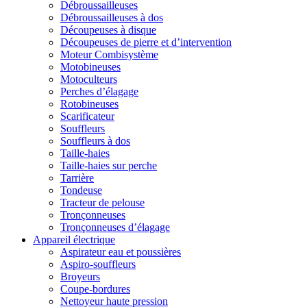
Débroussailleuses
Débroussailleuses à dos
Découpeuses à disque
Découpeuses de pierre et d’intervention
Moteur Combisystème
Motobineuses
Motoculteurs
Perches d’élagage
Rotobineuses
Scarificateur
Souffleurs
Souffleurs à dos
Taille-haies
Taille-haies sur perche
Tarrière
Tondeuse
Tracteur de pelouse
Tronçonneuses
Tronçonneuses d’élagage
Appareil électrique
Aspirateur eau et poussières
Aspiro-souffleurs
Broyeurs
Coupe-bordures
Nettoyeur haute pression